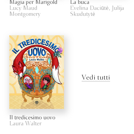
Magia per Marigold
La buca
Lucy Maud
Evelina Daciūtė, Julija
Montgomery
Skudutytė
Vedi tutti
Il tredicesimo uovo
Laura Walter