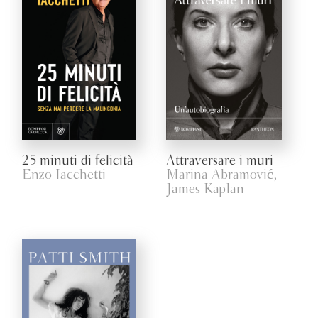
25 minuti di felicità
Attraversare i muri
Enzo Iacchetti
Marina Abramović,
James Kaplan