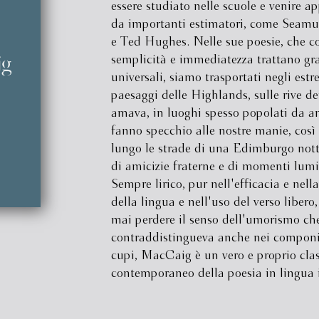
essere studiato nelle scuole e venire a
da importanti estimatori, come Seam
e Ted Hughes. Nelle sue poesie, che c
semplicità e immediatezza trattano gr
universali, siamo trasportati negli estr
paesaggi delle Highlands, sulle rive d
amava, in luoghi spesso popolati da a
fanno specchio alle nostre manie, cos
lungo le strade di una Edimburgo nott
di amicizie fraterne e di momenti lumi
Sempre lirico, pur nell'efficacia e nell
della lingua e nell'uso del verso libero,
mai perdere il senso dell'umorismo che
contraddistingueva anche nei compon
cupi, MacCaig è un vero e proprio clas
contemporaneo della poesia in lingua i