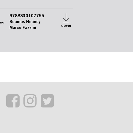
9788830107755
one
Seamus Heaney
cover
e
Marco Fazzini