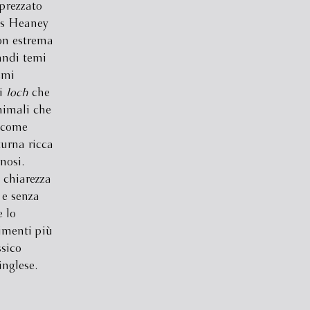
pprezzato
us Heaney
on estrema
andi temi
emi
ei
loch
che
nimali che
ì come
urna ricca
nosi.
a chiarezza
 e senza
 lo
imenti più
sico
nglese.