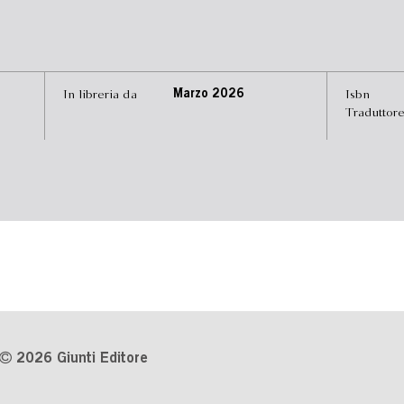
In libreria da
Marzo 2026
Isbn
Traduttor
2026 Giunti Editore