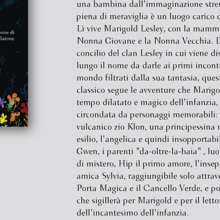
una bambina dall'immaginazione stre
piena di meraviglia è un luogo carico 
Lì vive Marigold Lesley, con la mamma
Nonna Giovane e la Nonna Vecchia. 
concilio del clan Lesley in cui viene di
lungo il nome da darle ai primi incontr
mondo filtrati dalla sua tantasia, ques
classico segue le avventure che Marigo
tempo dilatato e magico dell'infanzia,
circondata da personaggi memorabili: 
vulcanico zio Klon, una principessina 
esilio, l'angelica e quindi insopportab
Gwen, i parenti "da-oltre-la-baia" , lu
di mistero, Hip il primo amore, l'insep
amica Sylvia, raggiungibile solo attrav
Porta Magica e il Cancello Verde, e p
che sigillerà per Marigold e per il letto
dell'incantesimo dell'infanzia.