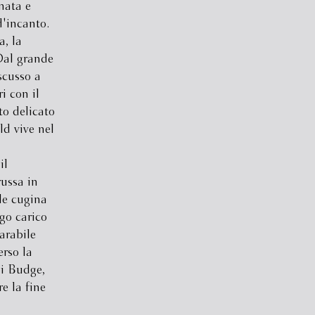
nata e
d'incanto.
, la
Dal grande
scusso a
i con il
to delicato
ld vive nel
il
russa in
ile cugina
ogo carico
arabile
erso la
oi Budge,
re la fine