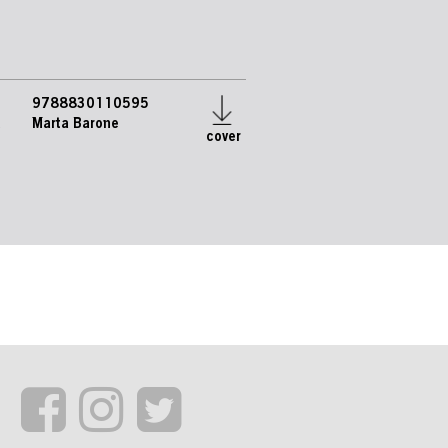
9788830110595
e
Marta Barone
cover