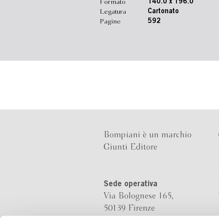
Formato
140.0 x 196.0
Legatura
Cartonato
Pagine
592
Bompiani è un marchio
Giunti Editore
Sede operativa
Via Bolognese 165,
50139 Firenze