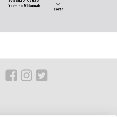
9788830107625
e
Yasmina Mélaouah
cover