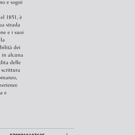
no e sogni
el 1851, è
ua strada
one e i suoi
lla
bilità dei
i in alcuna
ita delle
 scrittura
romanzo,
perienze
ta e