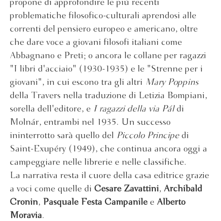
propone di approfondire le più recenti
problematiche filosofico-culturali aprendosi alle
correnti del pensiero europeo e americano, oltre
che dare voce a giovani filosofi italiani come
Abbagnano e Preti; o ancora le collane per ragazzi
"I libri d'acciaio" (1930-1935) e le "Strenne per i
giovani", in cui escono tra gli altri
Mary Poppins
della Travers nella traduzione di Letizia Bompiani,
sorella dell'editore, e
I ragazzi della via Pá
l
di
Molnár, entrambi nel 1935. Un successo
ininterrotto sarà quello del
Piccolo Principe
di
Saint-Exupéry (1949), che continua ancora oggi a
campeggiare nelle librerie e nelle classifiche.
La narrativa resta il cuore della casa editrice grazie
a voci come quelle di
Cesare Zavattini
,
Archibald
Cronin
,
Pasquale Festa Campanile
e
Alberto
Moravia
.