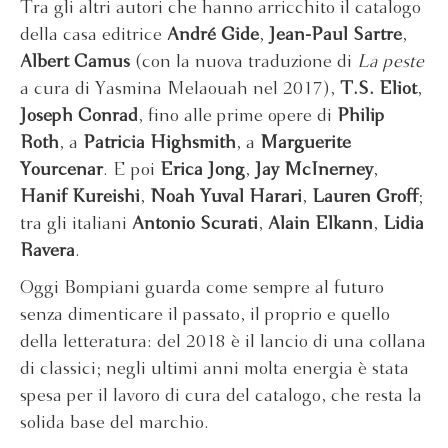
Tra gli altri autori che hanno arricchito il catalogo
della casa editrice
André Gide
,
Jean-Paul Sartre
,
Albert Camus
(con la nuova traduzione di
La peste
a cura di Yasmina Melaouah nel 2017),
T.S. Eliot
,
Joseph Conrad
, fino alle prime opere di
Philip
Roth
, a
Patricia Highsmith
, a
Marguerite
Yourcenar
. E poi
Erica Jong
,
Jay McInerney
,
Hanif Kureishi
,
Noah Yuval Harari
,
Lauren Groff
;
tra gli italiani
Antonio Scurati
,
Alain Elkann
,
Lidia
Ravera
.
Oggi Bompiani guarda come sempre al futuro
senza dimenticare il passato, il proprio e quello
della letteratura: del 2018 è il lancio di una collana
di classici; negli ultimi anni molta energia è stata
spesa per il lavoro di cura del catalogo, che resta la
solida base del marchio.