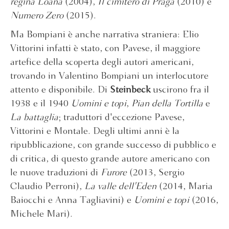
regina Loana
(2004),
Il cimitero di Praga
(2010) e
Numero Zero
(2015).
Ma Bompiani è anche narrativa straniera: Elio
Vittorini infatti è stato, con Pavese, il maggiore
artefice della scoperta degli autori americani,
trovando in Valentino Bompiani un interlocutore
attento e disponibile. Di
Steinbeck
uscirono fra il
1938 e il 1940
Uomini e topi
,
Pian della Tortilla
e
La battaglia
; traduttori d'eccezione Pavese,
Vittorini e Montale. Degli ultimi anni è la
ripubblicazione, con grande successo di pubblico e
di critica, di questo grande autore americano con
le nuove traduzioni di
Furore
(2013, Sergio
Claudio Perroni),
La valle dell'Eden
(2014, Maria
Baiocchi e Anna Tagliavini) e
Uomini e topi
(2016,
Michele Mari).