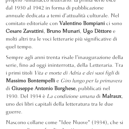
proprio Almanacco letterario: la prima serie esce
dal 1930 al 1942 in forma di pubblicazione
annuale dedicata a temi d'attualità culturale. Nel
comitato editoriale con
Valentino Bompiani
ci sono
Cesare Zavattini
,
Bruno Munari
,
Ugo Dèttore
e
molti altri tra le voci letterarie più significative di
quel tempo.
Sempre agli anni trenta risale l'inaugurazione della
serie, fino ad oggi ininterrotta, della Letteraria. Tra
i primi titoli
Vita e morte di Adria e dei suoi figli
di
Massimo Bontempelli
e
Giro lungo per la primavera
di
Giuseppe Antonio Borghese
, pubblicati nel
1930. Del 1934 è
La condizione umana
di
Malraux
,
uno dei libri capitali della letteratura tra le due
guerre.
Nascono collane come "Idee Nuove" (1934), che si