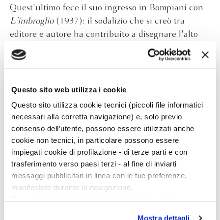
Quest'ultimo fece il suo ingresso in Bompiani con
L'imbroglio
(1937): il sodalizio che si creò tra
editore e autore ha contribuito a disegnare l'alto
profilo letterario della casa editrice. Nel 1949 verrà
riproposto il capolavoro giovanile dello scrittore,
Gli
indifferenti
, stampato per la prima volta nel 1929
dall'editore milanese Alpes. Con
I racconti
Moravia
Questo sito web utilizza i cookie
ottiene nel 1952 il Premio Strega. Dai romanzi
La
Questo sito utilizza cookie tecnici (piccoli file informatici
romana
(1947) e
La ciociara
(1957) verranno tratti
necessari alla corretta navigazione) e, solo previo
film di enorme successo. Nel 1960 esce un altro
consenso dell’utente, possono essere utilizzati anche
cookie non tecnici, in particolare possono essere
dei romanzi fondamentali dell'autore,
La noia
, da
impiegati cookie di profilazione - di terze parti e con
cui verrà ricavata una celebre versione
trasferimento verso paesi terzi - al fine di inviarti
cinematografica (1963) da Damiano Damiani.
messaggi pubblicitari in linea con le tue preferenze,
Sempre nell'ambito della letteratura italiana da
manifestate durante la navigazione.
ricordare
Corrado Alvaro
,
Elio Vittorini
,
Guido
Per maggiori dettagli sul trattamento dei tuoi dati
personali durante la navigazione, e per modificare le tue
Piovene
,
Vitaliano Brancati
,
Raffaele La Capria
,
Mostra dettagli