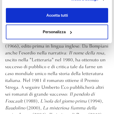
scelte privacy sui cookie, ti invitiamo a prendere visione
Ercole Patti
,
Ennio Flaiano
, fino ad arrivare a
dell’
informativa cookie
.
Leonardo Sciascia
,
Gesualdo Bufalino
,
Piervittorio
Chiudendo il banner tramite la “X” prosegui la
Accetta tutti
Tondelli
e
Umberto Eco
.
navigazione senza alcuna profilazione e con installazione
dei soli cookie tecnici. Selezionando “Accetta tutti” presti
Eco
entra in Bompiani nel 1959, e il suo primo
il tuo consenso alla profilazione che potrai revocare in
Personalizza
libro viene pubblicato nel 1962. Si tratta di
Opera
ogni momento
Revoca
aperta
, a cui si collegherà
Le poetiche di Joyce
(1966), edito prima in lingua inglese. Da Bompiani
anche l'esordio nella narrativa:
Il nome della rosa
,
uscito nella "Letteraria" nel 1980, ha ottenuto un
successo di pubblico e di critica tale da farne un
caso mondiale unico nella storia della letteratura
italiana. Nel 1981 il romanzo ottiene il Premio
Strega. A seguire Umberto Eco pubblicherà altri
sei romanzi di grande successo:
Il pendolo di
Foucault
(1988),
L'isola del giorno prima
(1994),
Baudolino
(2000),
La misteriosa fiamma della