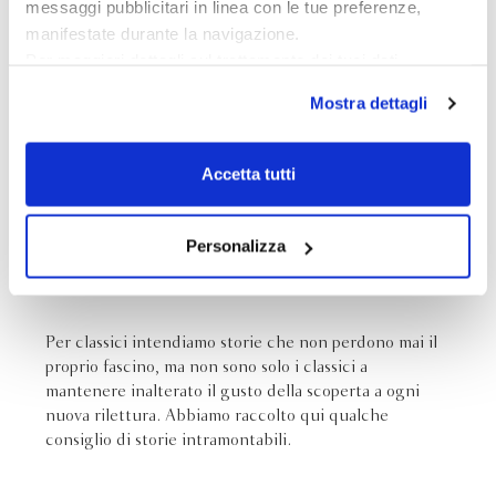
messaggi pubblicitari in linea con le tue preferenze,
manifestate durante la navigazione.
Per maggiori dettagli sul trattamento dei tuoi dati
personali durante la navigazione, e per modificare le tue
Mostra dettagli
scelte privacy sui cookie, ti invitiamo a prendere visione
dell’
informativa cookie
.
Chiudendo il banner tramite la “X” prosegui la
Accetta tutti
navigazione senza alcuna profilazione e con installazione
dei soli cookie tecnici. Selezionando “Accetta tutti” presti
il tuo consenso alla profilazione che potrai revocare in
Personalizza
STORIE
ogni momento
Revoca
INTRAMONTABILI
Per classici intendiamo storie che non perdono mai il
proprio fascino, ma non sono solo i classici a
mantenere inalterato il gusto della scoperta a ogni
nuova rilettura. Abbiamo raccolto qui qualche
consiglio di storie intramontabili.