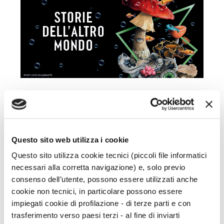
STORIE DELL'ALTRO
MONDO
Questo sito web utilizza i cookie
Non solo Signore degli anelli! Il catalogo Bompiani è
ricco di libri che narrano storie capaci di
Questo sito utilizza cookie tecnici (piccoli file informatici
trasportarci in mondi diversi, in mondi altri... o proprio
necessari alla corretta navigazione) e, solo previo
all'altro mondo.
consenso dell’utente, possono essere utilizzati anche
cookie non tecnici, in particolare possono essere
impiegati cookie di profilazione - di terze parti e con
trasferimento verso paesi terzi - al fine di inviarti