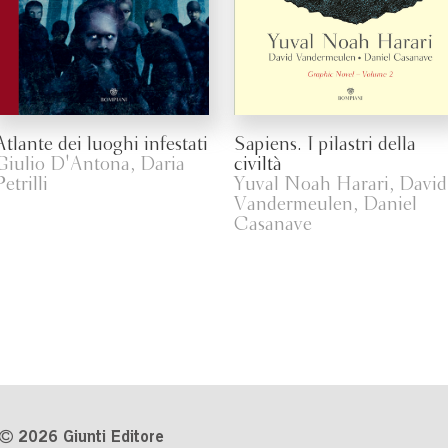
Atlante dei luoghi infestati
Sapiens. I pilastri della
Giulio D'Antona, Daria
civiltà
Petrilli
Yuval Noah Harari, David
Vandermeulen, Daniel
Casanave
2026 Giunti Editore