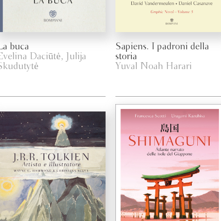
La buca
Sapiens. I padroni della
Evelina Daciūtė, Julija
storia
Skudutytė
Yuval Noah Harari