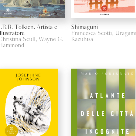
J.R.R. Tolkien. Artista e
Shimaguni
illustratore
Francesca Scotti, Uragam
Christina Scull, Wayne G.
Kazuhisa
Hammond