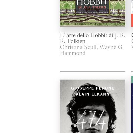
L' arte dello Hobbit di J. R.
R. Tolkien
Christina Scull, Wayne G.
Hammond