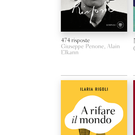
474 risposte
Giuseppe Penone, Alain
Elkann