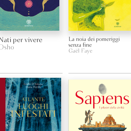
Nati per vivere
La noia dei pomeriggi
senza fine
Osho
Gaël Faye