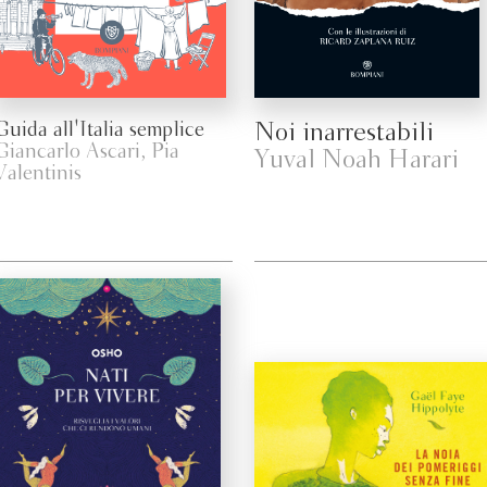
Guida all'Italia semplice
Noi inarrestabili
Giancarlo Ascari, Pia
Yuval Noah Harari
Valentinis