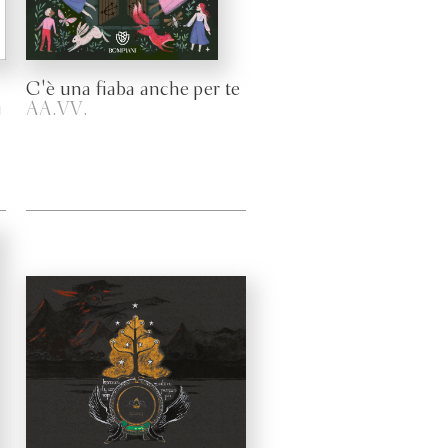
C'è una fiaba anche per te
i
AA.VV.