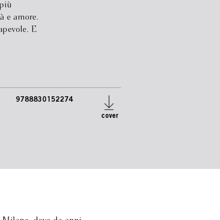
più
tà e amore.
apevole. E
9788830152274
cover