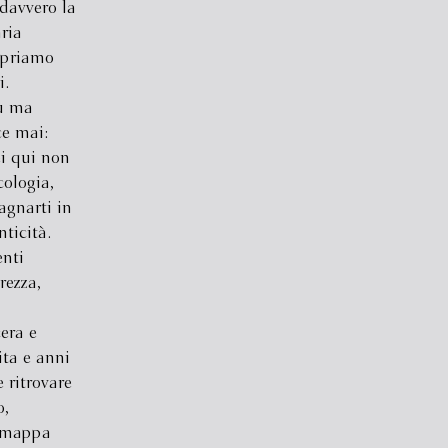
 davvero la
ria
opriamo
i.
iù ma
e mai:
ei qui non
ologia,
agnarti in
ticità.
enti
rezza,
era e
ita e anni
 ritrovare
o,
a mappa