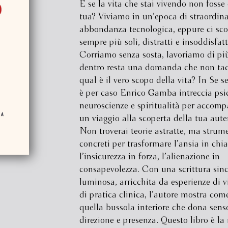
E se la vita che stai vivendo non fosse
tua? Viviamo in un’epoca di straordina
abbondanza tecnologica, eppure ci sc
sempre più soli, distratti e insoddisfatt
Corriamo senza sosta, lavoriamo di p
dentro resta una domanda che non tac
qual è il vero scopo della vita? In Se s
è per caso Enrico Gamba intreccia psic
neuroscienze e spiritualità per accomp
un viaggio alla scoperta della tua auten
Non troverai teorie astratte, ma strum
concreti per trasformare l’ansia in chia
l’insicurezza in forza, l’alienazione in
consapevolezza. Con una scrittura sinc
luminosa, arricchita da esperienze di v
di pratica clinica, l’autore mostra come
quella bussola interiore che dona sens
direzione e presenza. Questo libro è l