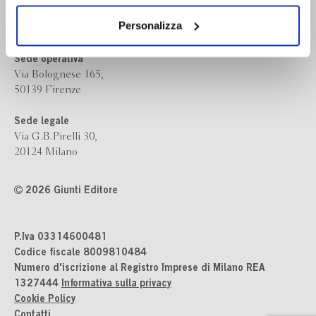
dei soli cookie tecnici. Selezionando “Accetta tutti” presti
Giunti Editore
il tuo consenso alla profilazione che potrai revocare in
Personalizza
ogni momento
Revoca
Sede operativa
Via Bolognese 165,
50139 Firenze
Sede legale
Via G.B.Pirelli 30,
20124 Milano
2026 Giunti Editore
P.Iva 03314600481
Codice fiscale 8009810484
Numero d'iscrizione al Registro Imprese di Milano REA
1327444
Informativa sulla privacy
Cookie Policy
Contatti