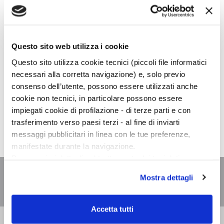
Confermo di aver letto l'informativa privacy ai sensi dell’art
23 del DL 196/03 e dell’Art. 7 del Reg UE 679/16
Accetto i trattamento dei dati, per la durata prevista
Questo sito web utilizza i cookie
dall’informativa, per restare aggiornato su novità e
promozioni*.
Questo sito utilizza cookie tecnici (piccoli file informatici
necessari alla corretta navigazione) e, solo previo
Accetto la profilazione dei dati per ricevere un
consenso dell’utente, possono essere utilizzati anche
servizio maggiormente personalizzato.
cookie non tecnici, in particolare possono essere
impiegati cookie di profilazione - di terze parti e con
trasferimento verso paesi terzi - al fine di inviarti
messaggi pubblicitari in linea con le tue preferenze,
manifestate durante la navigazione.
Per maggiori dettagli sul trattamento dei tuoi dati
personali durante la navigazione, e per modificare le tue
Mostra dettagli
scelte privacy sui cookie, ti invitiamo a prendere visione
dell’
informativa cookie
.
Chiudendo il banner tramite la “X” prosegui la
Accetta tutti
navigazione senza alcuna profilazione e con installazione
Bompiani è un marchio