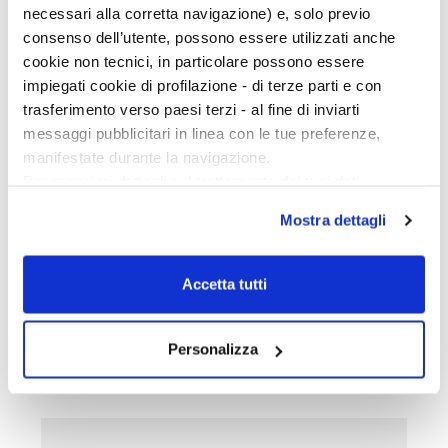
necessari alla corretta navigazione) e, solo previo
consenso dell’utente, possono essere utilizzati anche
cookie non tecnici, in particolare possono essere
impiegati cookie di profilazione - di terze parti e con
trasferimento verso paesi terzi - al fine di inviarti
messaggi pubblicitari in linea con le tue preferenze,
manifestate durante la navigazione.
LO SPETTACOLO DELLA
Per maggiori dettagli sul trattamento dei tuoi dati
LETTURA
personali durante la navigazione, e per modificare le tue
Mostra dettagli
scelte privacy sui cookie, ti invitiamo a prendere visione
dell’
informativa cookie
.
Cinema, musica, teatro: sono tanti i libri del nostro
Chiudendo il banner tramite la “X” prosegui la
Accetta tutti
catalogo che intrecciano le proprie storie o quelle dei
navigazione senza alcuna profilazione e con installazione
loro autori con le altre arti. Ne abbiamo raccolti
dei soli cookie tecnici. Selezionando “Accetta tutti” presti
alcuni per voi.
il tuo consenso alla profilazione che potrai revocare in
Personalizza
ogni momento
Revoca