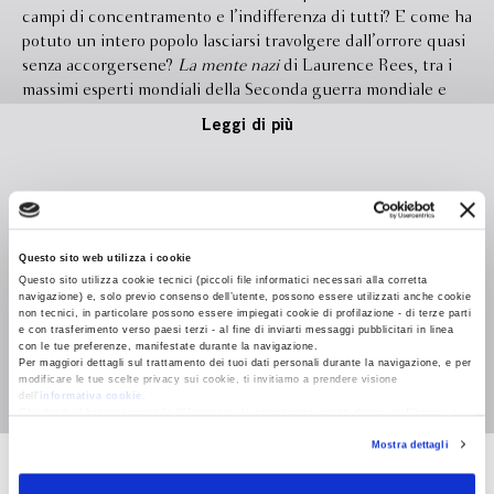
campi di concentramento e l’indifferenza di tutti? E come ha
potuto un intero popolo lasciarsi travolgere dall’orrore quasi
senza accorgersene?
La mente nazi
di Laurence Rees, tra i
massimi esperti mondiali della Seconda guerra mondiale e
divulgatore straordinario, non è il solito saggio sugli orrori
Leggi di più
dell’Olocausto. È un’indagine potente, rivelatrice, che
mescola con lucidità la storia e la psicologia più avanzata per
rispondere alla domanda più angosciante di tutte: potrebbe
accadere di nuovo? O meglio, sta già accadendo da qualche
Formato
140.0 x 215.0
parte, e perché? Attraverso testimonianze inedite di ex
Legatura
Brossura con sovraccoperta
nazisti e di cittadini cresciuti nel cuore del Terzo Reich,
Questo sito web utilizza i cookie
Questo sito utilizza cookie tecnici (piccoli file informatici necessari alla corretta
Rees ci guida in un viaggio inquietante e necessario nella
Pagine
512
navigazione) e, solo previo consenso dell’utente, possono essere utilizzati anche cookie
mentalità di chi ha permesso, accettato o giustificato il male.
non tecnici, in particolare possono essere impiegati cookie di profilazione - di terze parti
In libreria da
Settembre 2025
e con trasferimento verso paesi terzi - al fine di inviarti messaggi pubblicitari in linea
E lo fa attraverso dodici moniti, dodici segnali d’allarme da
con le tue preferenze, manifestate durante la navigazione.
tenere d’occhio oggi, nei nostri leader, nelle nostre società,
Per maggiori dettagli sul trattamento dei tuoi dati personali durante la navigazione, e per
Isbn
9788830152755
persino nei luoghi che riteniamo immuni: le democrazie, le
modificare le tue scelte privacy sui cookie, ti invitiamo a prendere visione
dell’
informativa cookie
.
terre della libertà, quelle nelle quali sembra impensabile
Chiudendo il banner tramite la “X” prosegui la navigazione senza alcuna profilazione e
poter trovare i semi di un male oscuro. Con uno stile incisivo
con installazione dei soli cookie tecnici. Selezionando “Accetta tutti” presti il tuo
Mostra dettagli
consenso alla profilazione che potrai revocare in ogni momento
Revoca
e coinvolgente,
La mente naz
i mostra che il crimine più
atroce del Novecento non è solo un fatto storico, ma uno
Laurence Rees