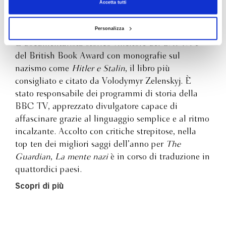
Accetta tutti
specchio oscuro in cui il presente rischia di riflettersi. Una
lettura che ci interpella come testimoni e protagonisti dei
fatti storici. Una guida per non voltarsi dall’altra parte
Personalizza
Laurence Rees è uno storico inglese nato nel 1957.
quando la mentalità dell’orrore ha la meglio sui valori umani.
È documentarista storico vincitore del BAFTA e
del British Book Award con monografie sul
nazismo come
Hitler e Stalin
, il libro più
consigliato e citato da Volodymyr Zelenskyj. È
stato responsabile dei programmi di storia della
BBC TV, apprezzato divulgatore capace di
affascinare grazie al linguaggio semplice e al ritmo
incalzante. Accolto con critiche strepitose, nella
top ten dei migliori saggi dell’anno per
The
Guardian
,
La mente nazi
è in corso di traduzione in
quattordici paesi.
Scopri di più