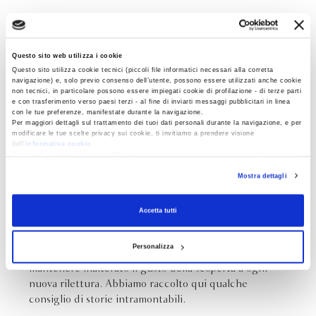
Questo sito web utilizza i cookie
Questo sito utilizza cookie tecnici (piccoli file informatici necessari alla corretta
navigazione) e, solo previo consenso dell’utente, possono essere utilizzati anche cookie
non tecnici, in particolare possono essere impiegati cookie di profilazione - di terze parti
e con trasferimento verso paesi terzi - al fine di inviarti messaggi pubblicitari in linea
con le tue preferenze, manifestate durante la navigazione.
Per maggiori dettagli sul trattamento dei tuoi dati personali durante la navigazione, e per
modificare le tue scelte privacy sui cookie, ti invitiamo a prendere visione
dell’
informativa cookie
.
Chiudendo il banner tramite la “X” prosegui la navigazione senza alcuna profilazione e
con installazione dei soli cookie tecnici. Selezionando “Accetta tutti” presti il tuo
STORIE
Mostra dettagli
consenso alla profilazione che potrai revocare in ogni momento
Revoca
INTRAMONTABILI
Accetta tutti
Per classici intendiamo storie che non perdono mai il
Personalizza
proprio fascino, ma non sono solo i classici a
mantenere inalterato il gusto della scoperta a ogni
nuova rilettura. Abbiamo raccolto qui qualche
consiglio di storie intramontabili.