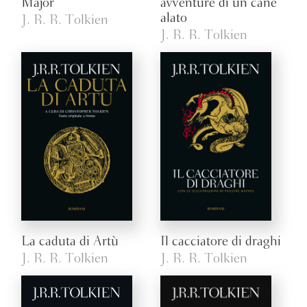
Major
avventure di un cane
alato
J. R. R. Tolkien
J. R. R. Tolkien
La caduta di Artù
Il cacciatore di draghi
J. R. R. Tolkien
J. R. R. Tolkien