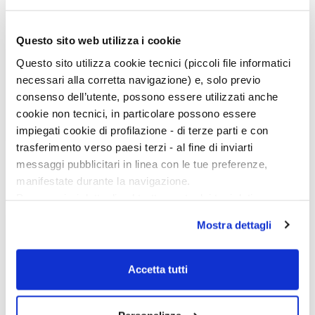
Questo sito web utilizza i cookie
Questo sito utilizza cookie tecnici (piccoli file informatici
necessari alla corretta navigazione) e, solo previo
consenso dell’utente, possono essere utilizzati anche
cookie non tecnici, in particolare possono essere
impiegati cookie di profilazione - di terze parti e con
trasferimento verso paesi terzi - al fine di inviarti
L'Atlante della terra di
Le avventure di Tom
messaggi pubblicitari in linea con le tue preferenze,
mezzo di Tolkien
Bombadil
manifestate durante la navigazione.
Karen W. Fonstad
J. R. R. Tolkien
Per maggiori dettagli sul trattamento dei tuoi dati
personali durante la navigazione, e per modificare le tue
Mostra dettagli
scelte privacy sui cookie, ti invitiamo a prendere visione
dell’
informativa cookie
.
Chiudendo il banner tramite la “X” prosegui la
Accetta tutti
navigazione senza alcuna profilazione e con installazione
dei soli cookie tecnici. Selezionando “Accetta tutti” presti