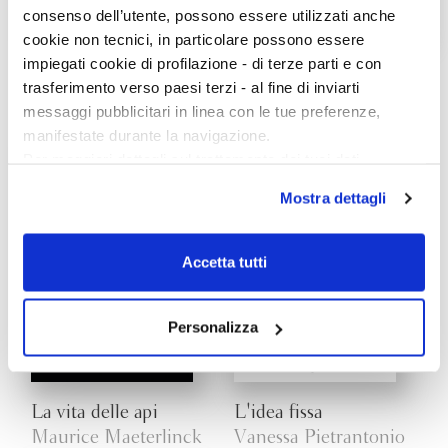
consenso dell’utente, possono essere utilizzati anche
cookie non tecnici, in particolare possono essere
impiegati cookie di profilazione - di terze parti e con
La legalità è un
Lost & Found
sentimento
trasferimento verso paesi terzi - al fine di inviarti
Kathryn Schulz
Nando Dalla Chiesa
messaggi pubblicitari in linea con le tue preferenze,
manifestate durante la navigazione.
Per maggiori dettagli sul trattamento dei tuoi dati
personali durante la navigazione, e per modificare le tue
Mostra dettagli
scelte privacy sui cookie, ti invitiamo a prendere visione
dell’
informativa cookie
.
Chiudendo il banner tramite la “X” prosegui la
Accetta tutti
navigazione senza alcuna profilazione e con installazione
dei soli cookie tecnici. Selezionando “Accetta tutti” presti
il tuo consenso alla profilazione che potrai revocare in
Personalizza
ogni momento
Revoca
La vita delle api
L'idea fissa
Maurice Maeterlinck
Vanessa Pietrantonio