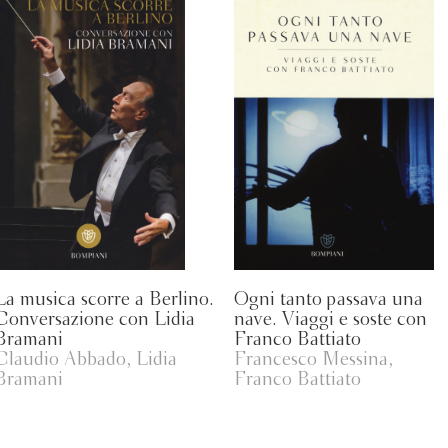
La musica scorre a Berlino.
Ogni tanto passava una
Conversazione con Lidia
nave. Viaggi e soste con
Bramani
Franco Battiato
Claudio Abbado, Lidia
Francesco Messina,
Bramani
Franco Battiato