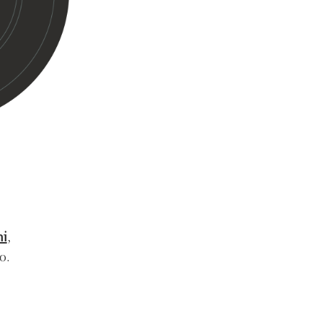
i
,
o.