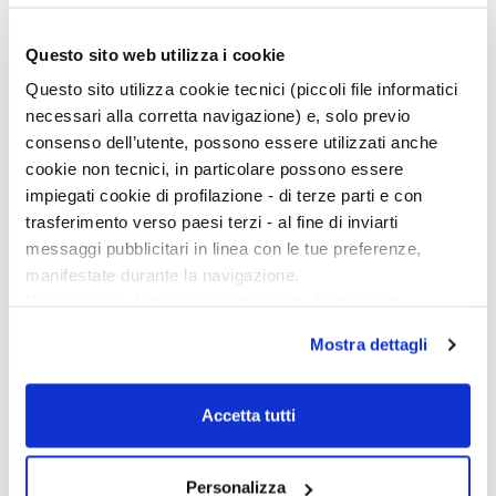
Questo sito web utilizza i cookie
La peste
Il selvaggio
Questo sito utilizza cookie tecnici (piccoli file informatici
Albert Camus
Guillermo Arriaga
necessari alla corretta navigazione) e, solo previo
consenso dell’utente, possono essere utilizzati anche
cookie non tecnici, in particolare possono essere
impiegati cookie di profilazione - di terze parti e con
trasferimento verso paesi terzi - al fine di inviarti
messaggi pubblicitari in linea con le tue preferenze,
manifestate durante la navigazione.
Per maggiori dettagli sul trattamento dei tuoi dati
personali durante la navigazione, e per modificare le tue
Mostra dettagli
scelte privacy sui cookie, ti invitiamo a prendere visione
dell’
informativa cookie
.
Chiudendo il banner tramite la “X” prosegui la
Accetta tutti
navigazione senza alcuna profilazione e con installazione
dei soli cookie tecnici. Selezionando “Accetta tutti” presti
Doctor Faustus
Diceria dell'untore
il tuo consenso alla profilazione che potrai revocare in
Personalizza
Gesualdo Bufalino