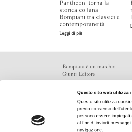
Pantheon: torna la
storica collana
Bompiani tra classici e
contemporaneità
Leggi di più
Bompiani è un marchio
Giunti Editore
Questo sito web utilizza i
Sede operativa
Questo sito utilizza cookie 
Via Bolognese 165,
previo consenso dell’utente
50139 Firenze
possono essere impiegati co
al fine di inviarti messaggi
Sede legale
navigazione.