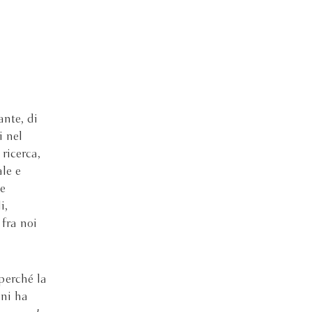
nte, di
i nel
ricerca,
le e
ue
i,
 fra noi
perché la
ni ha