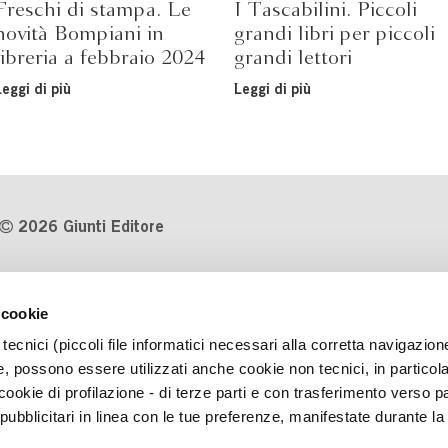
Freschi di stampa. Le
I Tascabilini. Piccoli
novità Bompiani in
grandi libri per piccoli
libreria a febbraio 2024
grandi lettori
Leggi di più
Leggi di più
2026 Giunti Editore
P.Iva 03314600481
 cookie
Codice fiscale 8009810484
tecnici (piccoli file informatici necessari alla corretta navigazion
Numero d'iscrizione al Registro
, possono essere utilizzati anche cookie non tecnici, in particol
Imprese di Milano REA 1327444
okie di profilazione - di terze parti e con trasferimento verso pa
 pubblicitari in linea con le tue preferenze, manifestate durante la
Informativa sulla privacy