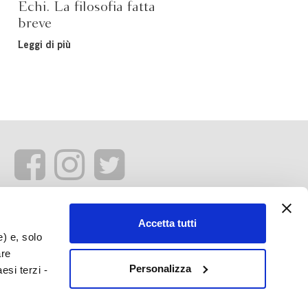
Echi. La filosofia fatta
breve
Leggi di più
Accetta tutti
e) e, solo
are
Personalizza
esi terzi -