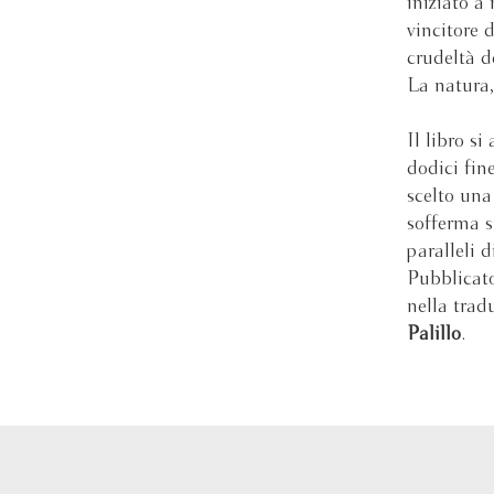
iniziato a
vincitore 
crudeltà d
La natura,
Il libro s
dodici fin
scelto una 
sofferma s
paralleli 
Pubblicato
nella trad
Palillo
.