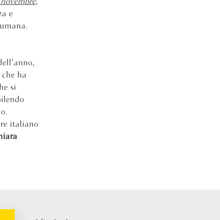
 novembre
,
za e
e umana.
dell'anno,
, che ha
he si
bilendo
o.
re italiano
iara