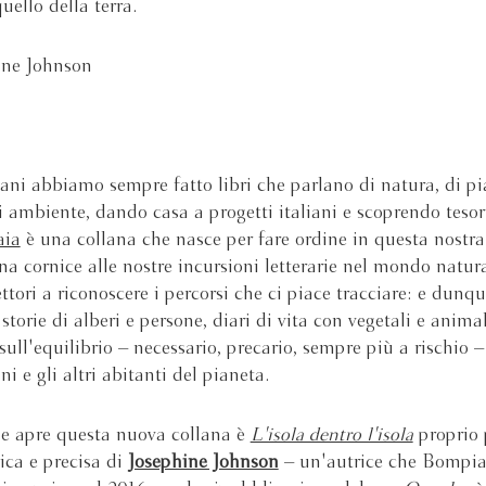
uello della terra.
ine Johnson
i abbiamo sempre fatto libri che parlano di natura, di pia
i ambiente, dando casa a progetti italiani e scoprendo tesor
aia
è una collana che nasce per fare ordine in questa nostra 
na cornice alle nostre incursioni letterarie nel mondo natura
ettori a riconoscere i percorsi che ci piace tracciare: e dunq
storie di alberi e persone, diari di vita con vegetali e animal
 sull'equilibrio – necessario, precario, sempre più a rischio –
i e gli altri abitanti del pianeta.
che apre questa nuova collana è
L'isola dentro l'isola
proprio 
ica e precisa di
Josephine Johnson
– un'autrice che Bompia