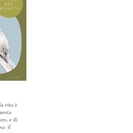
a vita è
questa
aro, e di
a: il