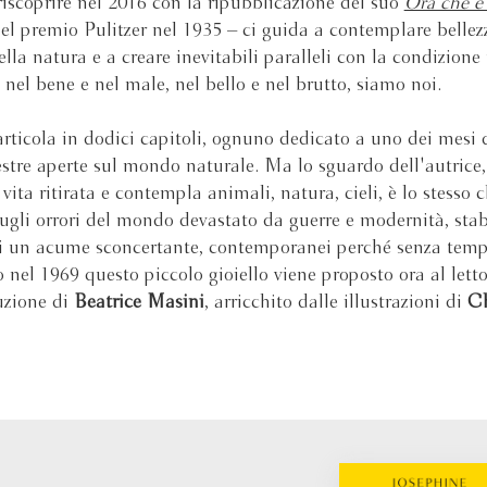
 riscoprire nel 2016 con la ripubblicazione del suo
Ora che è
del premio Pulitzer nel 1935 – ci guida a contemplare bellez
ella natura e a creare inevitabili paralleli con la condizion
 nel bene e nel male, nel bello e nel brutto, siamo noi.
i articola in dodici capitoli, ognuno dedicato a uno dei mesi 
estre aperte sul mondo naturale. Ma lo sguardo dell'autrice
vita ritirata e contempla animali, natura, cieli, è lo stesso c
ugli orrori del mondo devastato da guerre e modernità, sta
di un acume sconcertante, contemporanei perché senza temp
 nel 1969 questo piccolo gioiello viene proposto ora al letto
uzione di
Beatrice Masini
, arricchito dalle illustrazioni di
Ch