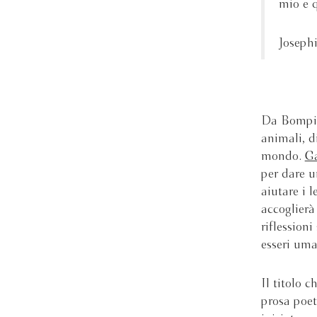
mio e q
Joseph
Da Bompian
animali, d
mondo.
G
per dare u
aiutare i l
accoglierà 
riflessioni
esseri uman
Il titolo 
prosa poet