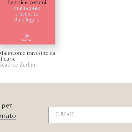
Malinconie travestite da
allegrie
Beatrice Zerbini
r per
rnato