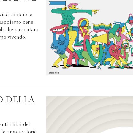
zi, ci aiutano a
o sappiamo bene.
oli che raccontano
amo vivendo.
O DELLA
ti i libri del
le proprie storie