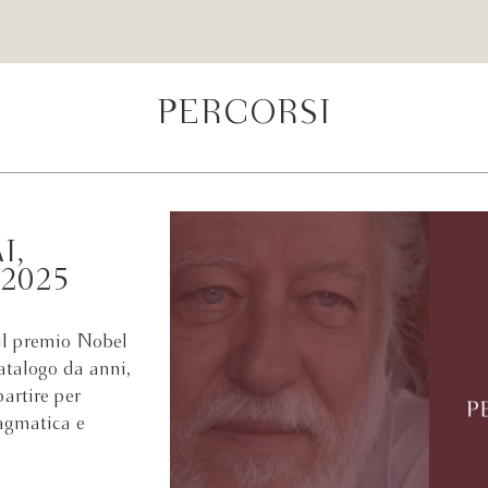
PERCORSI
I,
2025
il premio Nobel
atalogo da anni,
partire per
agmatica e