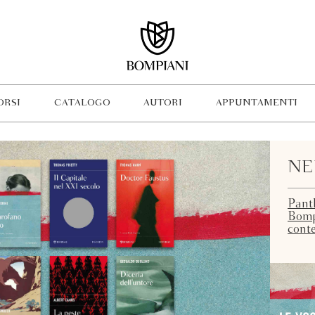
ORSI
CATALOGO
AUTORI
APPUNTAMENTI
NE
Panth
Bompi
cont