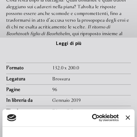
Cosa resta dopo la battaglia? Quali domande e quali dubbi
aleggiano sui cadaveri nella piana? Talvolta le risposte
possono essere anche scomode e compromettenti, fino a
trasformarsi in atto d’accusa verso la prosopopea degli eroi e
di chi ne esalta acriticamente le scelte.
Il ritorno di
Beorhtnoth figlio di Beorhthelm
, qui riproposto insieme al
poema breve che ha ispirato il testo e a un saggio
Leggi di più
monografico di Tom Shippey, rappresenta un punto cruciale
nel percorso letterario di J.R.R. Tolkien. La sua rilettura
radicale della celebre battaglia di Maldon combattuta tra
Anglosassoni e Vichinghi, e l’epilogo a lui immaginato,
Formato
132.0 x 200.0
ribaltano la prospettiva eroica, aprendo la strada
Legatura
Brossura
all’elaborazione di quel diverso modello d’eroismo che
troverà compimento nel Signore degli anelli.
Pagine
96
In libreria da
Gennaio 2019
Ebook
Disponibile
Isbn
9788845299704
Introduzione
Wu Ming 4