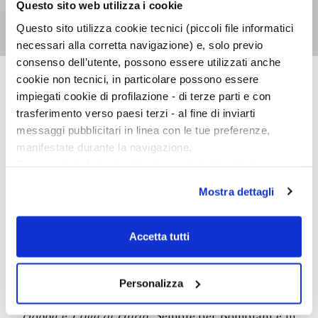
Questo sito web utilizza i cookie
Traduttore
Giampaolo Canzonieri
Questo sito utilizza cookie tecnici (piccoli file informatici
necessari alla corretta navigazione) e, solo previo
consenso dell’utente, possono essere utilizzati anche
cookie non tecnici, in particolare possono essere
J. R. R. Tolkien
impiegati cookie di profilazione - di terze parti e con
trasferimento verso paesi terzi - al fine di inviarti
messaggi pubblicitari in linea con le tue preferenze,
manifestate durante la navigazione.
Per maggiori dettagli sul trattamento dei tuoi dati
personali durante la navigazione, e per modificare le tue
Mostra dettagli
John Ronald Reuel Tolkien nacque il 3 gennaio
scelte privacy sui cookie, ti invitiamo a prendere visione
1892 a Bloemfontein, in Sudafrica, da genitori
dell’
informativa cookie
.
inglesi. Insegnò Lingua e letteratura anglosassone
Chiudendo il banner tramite la “X” prosegui la
Accetta tutti
a Oxford, e poi Lingua e letteratura inglese. Morì a
navigazione senza alcuna profilazione e con installazione
Bournemouth, nello Hampshire, il 2 settembre
dei soli cookie tecnici. Selezionando “Accetta tutti” presti
1973. Tra le sue opere, tutte pubblicate da
il tuo consenso alla profilazione che potrai revocare in
Personalizza
Bompiani, ricordiamo I
l Signore degli Anelli
,
Lo
ogni momento
Revoca
Hobbit
e
I figli di Húrin
. Sempre per Bompiani è in