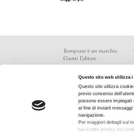
Bompiani è un marchio
Giunti Editore
Questo sito web utilizza i
Sede operativa
Questo sito utilizza cookie 
Via Bolognese 165,
previo consenso dell’utente
50139 Firenze
possono essere impiegati co
al fine di inviarti messaggi
Sede legale
navigazione.
Via G.B.Pirelli 30,
Per maggiori dettagli sul t
20124 Milano
tue scelte privacy sui cooki