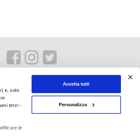
Accetta tutti
e) e, solo
are
Personalizza
esi terzi -
dificare le