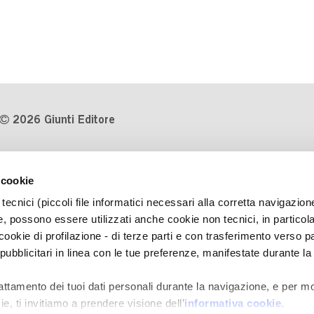
2026 Giunti Editore
P.Iva 03314600481
 cookie
Codice fiscale 8009810484
tecnici (piccoli file informatici necessari alla corretta navigazion
Numero d'iscrizione al Registro
, possono essere utilizzati anche cookie non tecnici, in particol
Imprese di Milano REA 1327444
okie di profilazione - di terze parti e con trasferimento verso pa
 pubblicitari in linea con le tue preferenze, manifestate durante la
Informativa sulla privacy
Cookie Policy
rattamento dei tuoi dati personali durante la navigazione, e per mo
Contatti
e, ti invitiamo a prendere visione dell’
informativa cookie
.
Regolamenti e concorsi