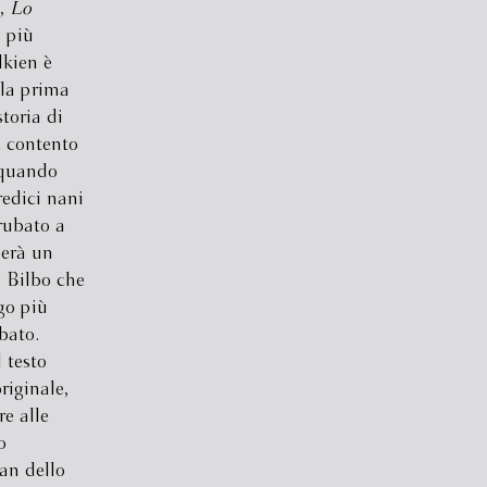
7,
Lo
i più
lkien è
lla prima
toria di
e contento
 quando
redici nani
 rubato a
lerà un
à Bilbo che
go più
bato.
 testo
riginale,
e alle
o
an dello