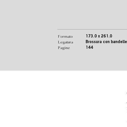
Formato
173.0 x 261.0
Legatura
Brossura con bandelle
Pagine
144