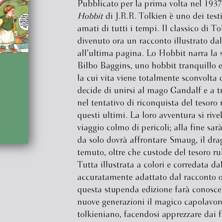
Pubblicato per la prima volta nel 193
Hobbit
di J.R.R. Tolkien è uno dei test
amati di tutti i tempi. Il classico di To
divenuto ora un racconto illustrato da
all’ultima pagina. Lo Hobbit narra la s
Bilbo Baggins, uno hobbit tranquillo 
la cui vita viene totalmente sconvolta
decide di unirsi al mago Gandalf e a t
nel tentativo di riconquista del tesoro
questi ultimi. La loro avventura si rive
viaggio colmo di pericoli; alla fine sar
da solo dovrà affrontare Smaug, il dra
temuto, oltre che custode del tesoro ru
Tutta illustrata a colori e corredata dal
accuratamente adattato dal racconto o
questa stupenda edizione farà conoscer
nuove generazioni il magico capolavor
tolkieniano, facendosi apprezzare dai f