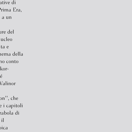
ative di
 Prima Era,
e a un
ure del
nucleo
ita e
chema della
mo conto
kor-
é
Valinor
on'', che
 i capitoli
arabola di
il
oica