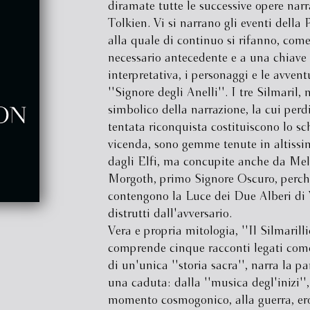
diramate tutte le successive opere narr
Tolkien. Vi si narrano gli eventi della
alla quale di continuo si rifanno, com
necessario antecedente e a una chiave
interpretativa, i personaggi e le avvent
''Signore degli Anelli''. I tre Silmaril, 
simbolico della narrazione, la cui perd
tentata riconquista costituiscono lo s
vicenda, sono gemme tenute in altissi
dagli Elfi, ma concupite anche da Mel
Morgoth, primo Signore Oscuro, perch
contengono la Luce dei Due Alberi di 
distrutti dall'avversario.
Vera e propria mitologia, ''Il Silmarilli
comprende cinque racconti legati come
di un'unica ''storia sacra'', narra la p
una caduta: dalla ''musica degl'inizi'', 
momento cosmogonico, alla guerra, er