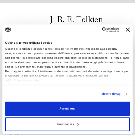
J. R. R. Tolkien
Questo sito web utilizza i cookie
Questo sito utilizza cookie tecnici (piccoli file informatici necessari alla corretta
navigazione) e, solo previo consenso dell’utente, possono essere utilizzati anche cookie
non tecnici, in particolare possono essere impiegati cookie di profilazione - di terze parti
John Ronald Reuel Tolkien nacque il 3 gennaio
e con trasferimento verso paesi terzi - al fine di inviarti messaggi pubblicitari in linea
con le tue preferenze, manifestate durante la navigazione.
1892 a Bloemfontein, in Sudafrica, da genitori
Per maggiori dettagli sul trattamento dei tuoi dati personali durante la navigazione, e per
inglesi. Insegnò Lingua e letteratura anglosassone
modificare le tue scelte privacy sui cookie, ti invitiamo a prendere visione
dell’
informativa cookie
.
a Oxford, e poi Lingua e letteratura inglese. Morì a
Chiudendo il banner tramite la “X” prosegui la navigazione senza alcuna profilazione e
con installazione dei soli cookie tecnici. Selezionando “Accetta tutti” presti il tuo
Bournemouth, nello Hampshire, il 2 settembre
Mostra dettagli
consenso alla profilazione che potrai revocare in ogni momento
Revoca
1973. Tra le sue opere, tutte pubblicate da
Bompiani, ricordiamo I
l Signore degli Anelli
,
Lo
Accetta tutti
Hobbit
e
I figli di Húrin
. Sempre per Bompiani è in
corso di pubblicazione il ciclo di volumi
La storia
Personalizza
della Terra di Mezzo
, curato da Christopher