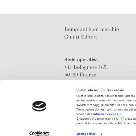
Bompiani è un marchio
Giunti Editore
Sede operativa
Via Bolognese 165,
50139 Firenze
Sede legale
Questo sito web utilizza i cookie
Questo sito utilizza cookie tecnici (piccol
Via G.B.Pirelli 30,
anche cookie non tecnici, in particolare po
20124 Milano
inviarti messaggi pubblicitari in linea con
Per maggiori dettagli sul trattamento dei t
visione dell’
informativa cookie
.
Chiudendo il banner tramite la “X” prosegui
presti il tuo consenso alla profilazione c
Mostra dettagli