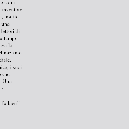
le con i
le inventore
o, marito
i una
lettori di
o tempo,
ava la
el nazismo
iale,
ica, i suoi
e sue
i. Una
 e
 Tolkien''