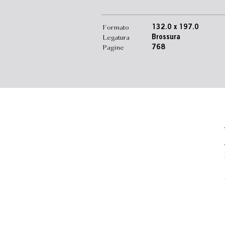
Formato
132.0 x 197.0
Legatura
Brossura
Pagine
768