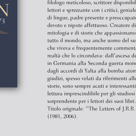
filologo meticoloso, scrittore disponibi
lettori e sprezzante con i critici, genia
di lingue, padre presente e preoccupat
devoto e nipote affettuoso. Creatore d
mitologia e di storie che appassionano 
tutto il mondo, ma anche uomo del su
che viveva e frequentemente comment
realtà che lo circondava: dall'ascesa d
in Germania alla Seconda guerra mond
dagli accordi di Yalta alla bomba atom
giudizi, spesso velati da riferimenti all
storie, sono sempre acuti e interessant
lettura imprescindibile per gli studiosi
sorprendente per i lettori dei suoi libri.
Titolo originale: ''The Letters of J.R.R.
(1981, 2006).