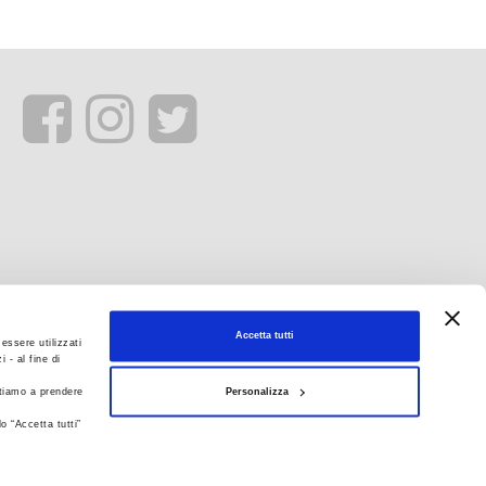
Accetta tutti
essere utilizzati
 - al fine di
Personalizza
itiamo a prendere
o “Accetta tutti”