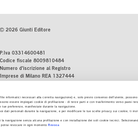
2026 Giunti Editore
P.Iva 03314600481
Codice fiscale 8009810484
Numero d'iscrizione al Registro
Imprese di Milano REA 1327444
Informativa sulla privacy
i file informatici necessari alla corretta navigazione) e, solo previo consenso dell’utente, possono 
Cookie Policy
ssono essere impiegati cookie di profilazione - di terze parti e con trasferimento verso paesi terzi
Contatti
 le tue preferenze, manifestate durante la navigazione.
uoi dati personali durante la navigazione, e per modificare le tue scelte privacy sui cookie, ti inv
Regolamenti e concorsi
 la navigazione senza alcuna profilazione e con installazione dei soli cookie tecnici. Selezionand
he potrai revocare in ogni momento
Revoca