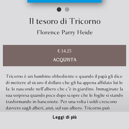
Il tesoro di Tricorno
Florence Parry Heide
€ 14.25
ACQUISTA
Tricorno è un bambino obbediente e quando il papà gli dice
di mettere al sicuro il dollaro che gli ha appena affidato lui lo
fa: lo nasconde nell’albero che c’è in giardino. Immaginate la
sua sorpresa quando poco dopo scopre che le foglie si stando
trasformando in banconote. Per una volta i soldi crescono
davvero sugli alberi, anzi, sul suo albero. Tricorno può
finalmente comprare le cose che gli piacciono di più:
Leggi di più
fumetti, figurine dei giocatori di baseball e gomme da
masticare. È proprio un prodigio, e Tricorno vorrebbe