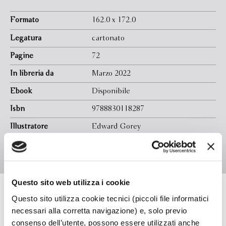
condividerlo con tutti, se solo gli adulti sapessero ascoltare...
Formato
162.0 x 172.0
Legatura
cartonato
Pagine
72
In libreria da
Marzo 2022
Ebook
Disponibile
Isbn
9788830118287
Illustratore
Edward Gorey
Traduttore
Paolo Maria Bonora
Questo sito web utilizza i cookie
Questo sito utilizza cookie tecnici (piccoli file informatici
Florence Parry Heide
necessari alla corretta navigazione) e, solo previo
consenso dell’utente, possono essere utilizzati anche