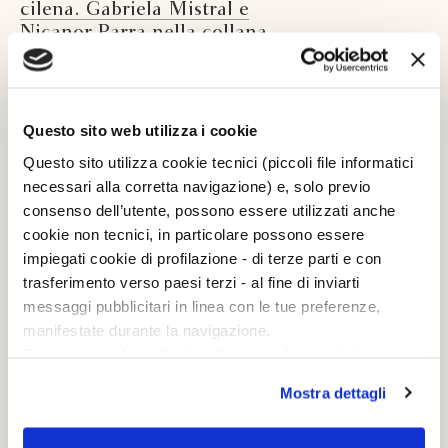
cilena. Gabriela Mistral e
Nicanor Parra nella collana
“CapoVersi”
Questo sito web utilizza i cookie
Questo sito utilizza cookie tecnici (piccoli file informatici
necessari alla corretta navigazione) e, solo previo
consenso dell’utente, possono essere utilizzati anche
cookie non tecnici, in particolare possono essere
impiegati cookie di profilazione - di terze parti e con
trasferimento verso paesi terzi - al fine di inviarti
messaggi pubblicitari in linea con le tue preferenze,
manifestate durante la navigazione.
Per maggiori dettagli sul trattamento dei tuoi dati
personali durante la navigazione, e per modificare le tue
Mostra dettagli
scelte privacy sui cookie, ti invitiamo a prendere visione
— PAROLA AL TRADUTTORE
dell’
informativa cookie
.
Dire quasi la stessa cosa.