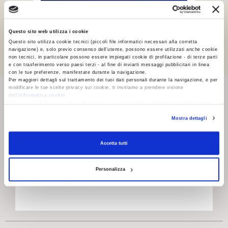
Questo sito web utilizza i cookie
— BOMPIANI AL CINEMA
Questo sito utilizza cookie tecnici (piccoli file informatici necessari alla corretta
navigazione) e, solo previo consenso dell’utente, possono essere utilizzati anche cookie
Le forme dell'acqua
non tecnici, in particolare possono essere impiegati cookie di profilazione - di terze parti
e con trasferimento verso paesi terzi - al fine di inviarti messaggi pubblicitari in linea
con le tue preferenze, manifestate durante la navigazione.
Per maggiori dettagli sul trattamento dei tuoi dati personali durante la navigazione, e per
modificare le tue scelte privacy sui cookie, ti invitiamo a prendere visione
dell’
informativa cookie
.
Chiudendo il banner tramite la “X” prosegui la navigazione senza alcuna profilazione e
con installazione dei soli cookie tecnici. Selezionando “Accetta tutti” presti il tuo
Mostra dettagli
consenso alla profilazione che potrai revocare in ogni momento
Revoca
Accetta tutti
Personalizza