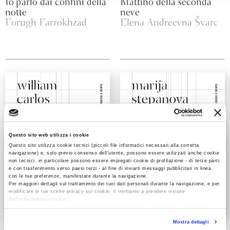
Io parlo dai confini della
Mattino della seconda
notte
neve
Forugh Farrokhzad
Elena Andreevna Švarc
Questo sito web utilizza i cookie
Questo sito utilizza cookie tecnici (piccoli file informatici necessari alla corretta
navigazione) e, solo previo consenso dell’utente, possono essere utilizzati anche cookie
non tecnici, in particolare possono essere impiegati cookie di profilazione - di terze parti
e con trasferimento verso paesi terzi - al fine di inviarti messaggi pubblicitari in linea
con le tue preferenze, manifestate durante la navigazione.
Per maggiori dettagli sul trattamento dei tuoi dati personali durante la navigazione, e per
modificare le tue scelte privacy sui cookie, ti invitiamo a prendere visione
dell’
informativa cookie
.
Chiudendo il banner tramite la “X” prosegui la navigazione senza alcuna profilazione e
con installazione dei soli cookie tecnici. Selezionando “Accetta tutti” presti il tuo
Mostra dettagli
consenso alla profilazione che potrai revocare in ogni momento
Revoca
A un discepolo solitario
La guerra delle bestie e