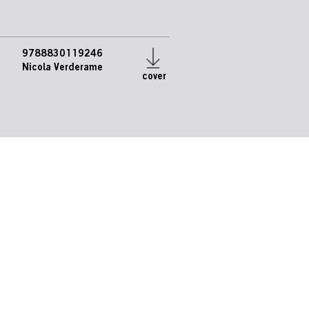
9788830119246
Nicola Verderame
cover