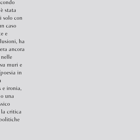
Secondo
è stata
i solo con
un caso
ce e
lusioni, ha
 era ancora
 nelle
 su muri e
“poesia in
a
 e ironia,
no una
ssico
a critica
politiche