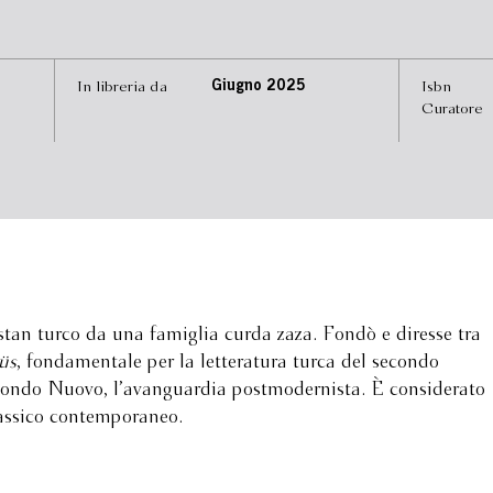
In libreria da
Giugno 2025
Isbn
Curatore
an turco da una famiglia curda zaza. Fondò e diresse tra
üs
, fondamentale per la letteratura turca del secondo
econdo Nuovo, l’avanguardia postmodernista. È considerato
lassico contemporaneo.