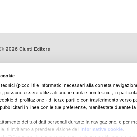
2026 Giunti Editore
P.Iva 03314600481
 cookie
Codice fiscale 8009810484
tecnici (piccoli file informatici necessari alla corretta navigazion
Numero d'iscrizione al Registro
, possono essere utilizzati anche cookie non tecnici, in particol
Imprese di Milano REA 1327444
okie di profilazione - di terze parti e con trasferimento verso pa
 pubblicitari in linea con le tue preferenze, manifestate durante la
Informativa sulla privacy
Cookie Policy
rattamento dei tuoi dati personali durante la navigazione, e per mo
Contatti
e, ti invitiamo a prendere visione dell’
informativa cookie
.
Regolamenti e concorsi
e la “X” prosegui la navigazione senza alcuna profilazione e con