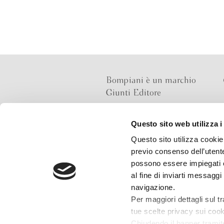
Bompiani è un marchio
Giunti Editore
Questo sito web utilizza i
Sede operativa
Questo sito utilizza cookie 
Via Bolognese 165,
previo consenso dell’utente
50139 Firenze
possono essere impiegati co
al fine di inviarti messaggi
Sede legale
navigazione.
Via G.B.Pirelli 30,
Per maggiori dettagli sul t
20124 Milano
tue scelte privacy sui cooki
Chiudendo il banner tramit