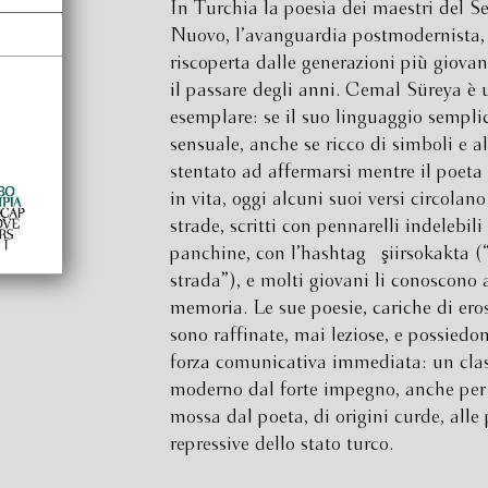
In Turchia la poesia dei maestri del 
Nuovo, l’avanguardia postmodernista, 
riscoperta dalle generazioni più giovan
il passare degli anni. Cemal Süreya è 
esemplare: se il suo linguaggio sempli
sensuale, anche se ricco di simboli e al
stentato ad affermarsi mentre il poeta
in vita, oggi alcuni suoi versi circolano
strade, scritti con pennarelli indelebili
panchine, con l’hashtag #şiirsokakta (
strada”), e molti giovani li conoscono 
memoria. Le sue poesie, cariche di eros
sono raffinate, mai leziose, e possiedo
forza comunicativa immediata: un cla
moderno dal forte impegno, anche per l
mossa dal poeta, di origini curde, alle 
repressive dello stato turco.