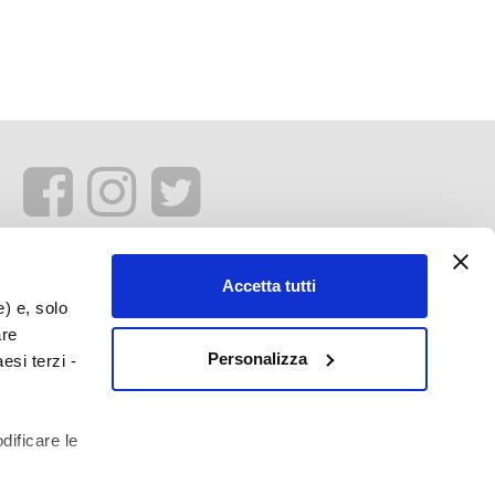
Accetta tutti
e) e, solo
are
Personalizza
esi terzi -
dificare le