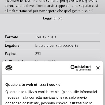
inebriare le notti. Poi uno schiaffo, per gelosia, e la giovane
donna sa che deve allontanarsi: troppe volte ha seguito casi
di maltrattamenti per non sapere che quel gesto è solo il
primo atto di una tragedia annunciata. Quindi decide di
Leggi di più
lasciare la città e andare nel remoto villaggio di Cruzeiro do
Sul per seguire casi come quello di Txupira, una ragazzina
aggredita e uccisa da tre ragazzi benestanti. Ma le vittime
sono tante, figlie madri fidanzate, e ad affiancare
Formato
150.0 x 210.0
l’avvocatessa ci sono Carla, una collega dalla lunga
Legatura
brossura con sovraccoperta
esperienza, e Rita, una giornalista: insieme votano le loro
giornate a una giustizia che troppo spesso sembra sfuggire
Pagine
252
tra le dita, in una terra di confine tra realtà e sogno, tra
In libreria da
Maggio 2023
presente e passato.
Ebook
Disponibile
Isbn
9788830118140
Questo sito web utilizza i cookie
Traduttore
Roberto Francavilla
Questo sito utilizza cookie tecnici (piccoli file informatici
Traduttore
Elena Manzato
necessari alla corretta navigazione) e, solo previo
consenso dell’utente, possono essere utilizzati anche