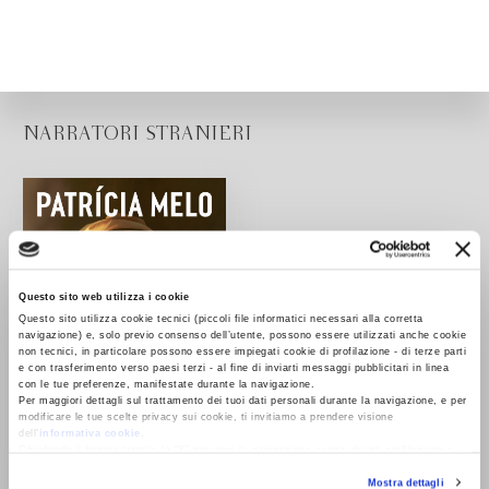
NARRATORI STRANIERI
Questo sito web utilizza i cookie
Questo sito utilizza cookie tecnici (piccoli file informatici necessari alla corretta
navigazione) e, solo previo consenso dell’utente, possono essere utilizzati anche cookie
non tecnici, in particolare possono essere impiegati cookie di profilazione - di terze parti
e con trasferimento verso paesi terzi - al fine di inviarti messaggi pubblicitari in linea
con le tue preferenze, manifestate durante la navigazione.
Per maggiori dettagli sul trattamento dei tuoi dati personali durante la navigazione, e per
modificare le tue scelte privacy sui cookie, ti invitiamo a prendere visione
dell’
informativa cookie
.
Chiudendo il banner tramite la “X” prosegui la navigazione senza alcuna profilazione e
con installazione dei soli cookie tecnici. Selezionando “Accetta tutti” presti il tuo
Mostra dettagli
consenso alla profilazione che potrai revocare in ogni momento
Revoca