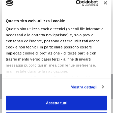
Questo sito web utilizza i cookie
NON SONO PRESENTI
Questo sito utilizza cookie tecnici (piccoli file informatici
APPUNTAMENTI CHE
necessari alla corretta navigazione) e, solo previo
RISPECCHIANO I PARAMETRI DI
consenso dell’utente, possono essere utilizzati anche
RICERCA IMPOSTATI
cookie non tecnici, in particolare possono essere
impiegati cookie di profilazione - di terze parti e con
trasferimento verso paesi terzi - al fine di inviarti
messaggi pubblicitari in linea con le tue preferenze,
manifestate durante la navigazione.
Per maggiori dettagli sul trattamento dei tuoi dati
personali durante la navigazione, e per modificare le tue
Mostra dettagli
scelte privacy sui cookie, ti invitiamo a prendere visione
dell’
informativa cookie
.
Chiudendo il banner tramite la “X” prosegui la
Accetta tutti
Bompiani è un marchio
navigazione senza alcuna profilazione e con installazione
Giunti Editore