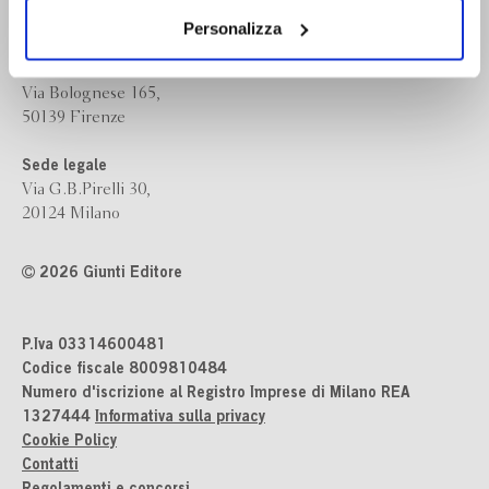
dei soli cookie tecnici. Selezionando “Accetta tutti” presti
il tuo consenso alla profilazione che potrai revocare in
Personalizza
ogni momento
Revoca
Sede operativa
Via Bolognese 165,
50139 Firenze
Sede legale
Via G.B.Pirelli 30,
20124 Milano
2026 Giunti Editore
P.Iva 03314600481
Codice fiscale 8009810484
Numero d'iscrizione al Registro Imprese di Milano REA
1327444
Informativa sulla privacy
Cookie Policy
Contatti