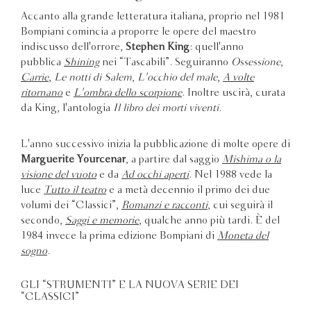
Accanto alla grande letteratura italiana, proprio nel 1981
Bompiani comincia a proporre le opere del maestro
indiscusso dell'orrore,
Stephen King
: quell'anno
pubblica
Shining
nei “Tascabili”. Seguiranno
Ossessione
,
Carrie
,
Le notti di Salem
,
L'occhio del male
,
A volte
ritornano
e
L'ombra dello scorpione
. Inoltre uscirà, curata
da King, l'antologia
Il libro dei morti viventi
.
L'anno successivo inizia la pubblicazione di molte opere di
Marguerite Yourcenar
, a partire dal saggio
Mishima o la
visione del vuoto
e da
Ad occhi aperti
. Nel 1988 vede la
luce
Tutto il teatro
e a metà decennio il primo dei due
volumi dei “Classici”,
Romanzi e racconti
, cui seguirà il
secondo,
Saggi e memorie
, qualche anno più tardi. È del
1984 invece la prima edizione Bompiani di
Moneta del
sogno
.
GLI “STRUMENTI” E LA NUOVA SERIE DEI
“CLASSICI”