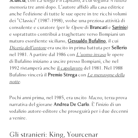
Sciascia
, con
La strega e il capitano
, a cui seguirà
A futura
memoria
tre anni dopo. L'autore affidò alla casa editrice
anche l'edizione di tutte le sue opere in tre ricchi volumi
dei “Classici” (1987-1998), svolse una preziosa attività di
consulente e curatore (per le
Opere
di
Brancati
e
Savinio
)
e soprattutto contribuì a traghettare verso Bompiani un
maturo esordiente siciliano,
Gesualdo Bufalino
, il cui
Diceria dell'untore
era uscito in prima battuta per
Sellerio
nel 1981. A partire dal 1986 con
L'uomo invaso
le opere
di Bufalino iniziano a uscire presso Bompiani, che nel
1992 ristamperà anche
il capolavoro
del 1981. Nel 1988
Bufalino vincerà il
Premio Strega
con
Le menzogne della
notte
.
Pochi anni prima, nel 1985, era uscito
Macno
, terza prova
narrativa del giovane
Andrea De Carlo
. È l'inizio di un
sodalizio autore-editore che proseguirà per i due decenni
a venire.
Gli stranieri: King, Yourcenar