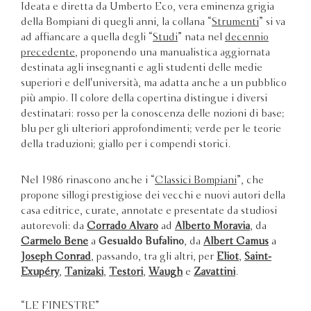
Ideata e diretta da Umberto Eco, vera eminenza grigia
della Bompiani di quegli anni, la collana “
Strumenti
” si va
ad affiancare a quella degli “
Studi
” nata nel
decennio
precedente
, proponendo una manualistica aggiornata
destinata agli insegnanti e agli studenti delle medie
superiori e dell'università, ma adatta anche a un pubblico
più ampio. Il colore della copertina distingue i diversi
destinatari: rosso per la conoscenza delle nozioni di base;
blu per gli ulteriori approfondimenti; verde per le teorie
della traduzioni; giallo per i compendi storici.
Nel 1986 rinascono anche i “
Classici Bompiani
”, che
propone sillogi prestigiose dei vecchi e nuovi autori della
casa editrice, curate, annotate e presentate da studiosi
autorevoli: da
Corrado Alvaro
ad
Alberto Moravia
, da
Carmelo Bene
a
Gesualdo Bufalino
, da
Albert Camus
a
Joseph Conrad
, passando, tra gli altri, per
Eliot
,
Saint-
Exupéry
,
Tanizaki
,
Testori
,
Waugh
e
Zavattini
.
“LE FINESTRE”