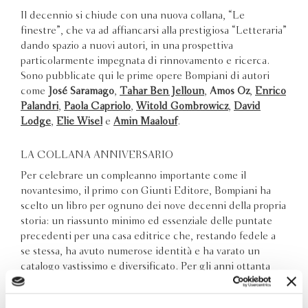
Il decennio si chiude con una nuova collana, “Le
finestre”, che va ad affiancarsi alla prestigiosa “Letteraria”
dando spazio a nuovi autori, in una prospettiva
particolarmente impegnata di rinnovamento e ricerca.
Sono pubblicate qui le prime opere Bompiani di autori
come
José Saramago
,
Tahar Ben Jelloun
,
Amos Oz
,
Enrico
Palandri
,
Paola Capriolo
,
Witold Gombrowicz
,
David
Lodge
,
Elie Wisel
e
Amin Maalouf
.
LA COLLANA ANNIVERSARIO
Per celebrare un compleanno importante come il
novantesimo, il primo con Giunti Editore, Bompiani ha
scelto un libro per ognuno dei nove decenni della propria
storia: un riassunto minimo ed essenziale delle puntate
precedenti per una casa editrice che, restando fedele a
se stessa, ha avuto numerose identità e ha varato un
catalogo vastissimo e diversificato. Per gli anni ottanta
abbiamo selezionato
Il nome della rosa
di
Umberto Eco
.