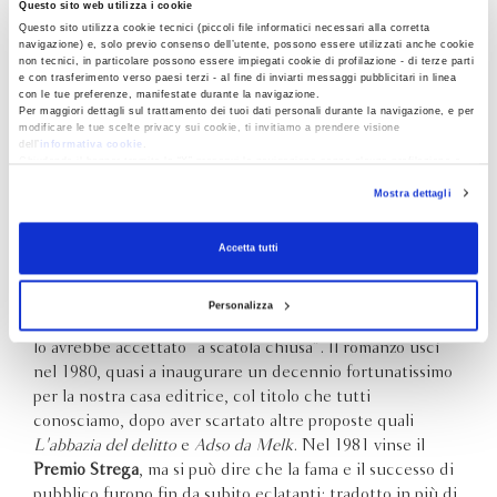
Questo sito web utilizza i cookie
1980,
Il nome della rosa
, Umberto Eco
Questo sito utilizza cookie tecnici (piccoli file informatici necessari alla corretta
navigazione) e, solo previo consenso dell’utente, possono essere utilizzati anche cookie
“Era una bella mattina di fine novembre.”
non tecnici, in particolare possono essere impiegati cookie di profilazione - di terze parti
Di pochi romanzi si può dire che siano diventati
instant
e con trasferimento verso paesi terzi - al fine di inviarti messaggi pubblicitari in linea
con le tue preferenze, manifestate durante la navigazione.
classics
al momento del loro apparire come del
Nome della
Per maggiori dettagli sul trattamento dei tuoi dati personali durante la navigazione, e per
rosa
. Guglielmo da Baskerville, Adso da Melk, il
Finis
modificare le tue scelte privacy sui cookie, ti invitiamo a prendere visione
dell’
informativa cookie
.
Africae
sono entrati fin da subito nell'immaginario
Chiudendo il banner tramite la “X” prosegui la navigazione senza alcuna profilazione e
collettivo letterario dell'Italia e non solo.
Umberto Eco
con installazione dei soli cookie tecnici. Selezionando “Accetta tutti” presti il tuo
Mostra dettagli
consenso alla profilazione che potrai revocare in ogni momento
Revoca
era già celebre come semiologo e appassionato saggista e
intellettuale e quando si sparse la voce che aveva scritto
un romanzo prima
Einaudi
e poi
Mondadori
lo
Accetta tutti
contattarono proponendosi come editori, ma Eco decise
di pubblicarlo con
Valentino Bompiani
, col quale
Personalizza
collaborava da lungo tempo e che gli aveva assicurato che
lo avrebbe accettato “a scatola chiusa”. Il romanzo uscì
nel 1980, quasi a inaugurare un decennio fortunatissimo
per la nostra casa editrice, col titolo che tutti
conosciamo, dopo aver scartato altre proposte quali
L'abbazia del delitto
e
Adso da Melk
. Nel 1981 vinse il
Premio Strega
, ma si può dire che la fama e il successo di
pubblico furono fin da subito eclatanti: tradotto in più di