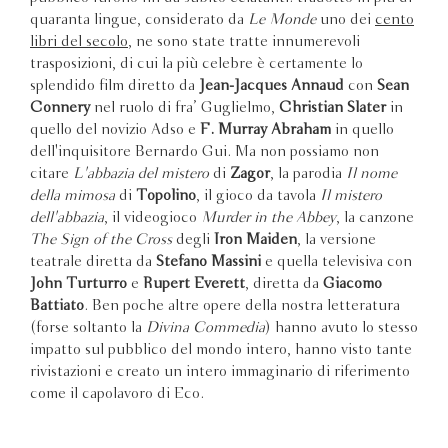
quaranta lingue, considerato da
Le Monde
uno dei
cento
libri del secolo
, ne sono state tratte innumerevoli
trasposizioni, di cui la più celebre è certamente lo
splendido film diretto da
Jean-Jacques Annaud
con
Sean
Connery
nel ruolo di fra’ Guglielmo,
Christian Slater
in
quello del novizio Adso e
F. Murray Abraham
in quello
dell'inquisitore Bernardo Gui. Ma non possiamo non
citare
L'abbazia del mistero
di
Zagor
, la parodia
Il nome
della mimosa
di
Topolino
, il gioco da tavola
Il mistero
dell'abbazia
, il videogioco
Murder in the Abbey
, la canzone
The Sign of the Cross
degli
Iron Maiden
, la versione
teatrale diretta da
Stefano Massini
e quella televisiva con
John Turturro
e
Rupert Everett
, diretta da
Giacomo
Battiato
. Ben poche altre opere della nostra letteratura
(forse soltanto la
Divina Commedia
) hanno avuto lo stesso
impatto sul pubblico del mondo intero, hanno visto tante
rivistazioni e creato un intero immaginario di riferimento
come il capolavoro di Eco.