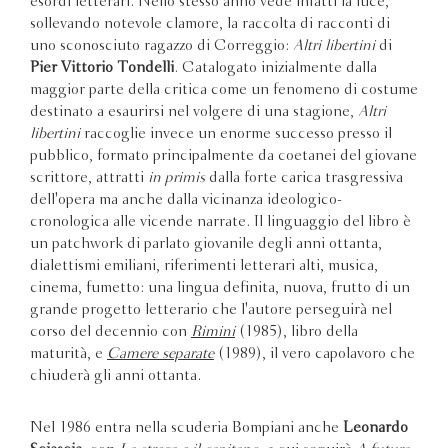
esordi letterari. Nello stesso anno vede infatti la luce,
sollevando notevole clamore, la raccolta di racconti di
uno sconosciuto ragazzo di Correggio:
Altri libertini
di
Pier Vittorio Tondelli
. Catalogato inizialmente dalla
maggior parte della critica come un fenomeno di costume
destinato a esaurirsi nel volgere di una stagione,
Altri
libertini
raccoglie invece un enorme successo presso il
pubblico, formato principalmente da coetanei del giovane
scrittore, attratti
in primis
dalla forte carica trasgressiva
dell'opera ma anche dalla vicinanza ideologico-
cronologica alle vicende narrate. Il linguaggio del libro è
un patchwork di parlato giovanile degli anni ottanta,
dialettismi emiliani, riferimenti letterari alti, musica,
cinema, fumetto: una lingua definita, nuova, frutto di un
grande progetto letterario che l'autore perseguirà nel
corso del decennio con
Rimini
(1985), libro della
maturità, e
Camere separate
(1989), il vero capolavoro che
chiuderà gli anni ottanta.
Nel 1986 entra nella scuderia Bompiani anche
Leonardo