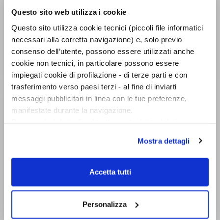
Questo sito web utilizza i cookie
Questo sito utilizza cookie tecnici (piccoli file informatici
necessari alla corretta navigazione) e, solo previo
consenso dell’utente, possono essere utilizzati anche
cookie non tecnici, in particolare possono essere
impiegati cookie di profilazione - di terze parti e con
Vertigine della lista
Storia della Bellezza
trasferimento verso paesi terzi - al fine di inviarti
Umberto Eco
Umberto Eco
messaggi pubblicitari in linea con le tue preferenze,
manifestate durante la navigazione.
Per maggiori dettagli sul trattamento dei tuoi dati
personali durante la navigazione, e per modificare le tue
Mostra dettagli
scelte privacy sui cookie, ti invitiamo a prendere visione
dell’
informativa cookie
.
Chiudendo il banner tramite la “X” prosegui la
Accetta tutti
navigazione senza alcuna profilazione e con installazione
dei soli cookie tecnici. Selezionando “Accetta tutti” presti
il tuo consenso alla profilazione che potrai revocare in
Personalizza
ogni momento
Revoca