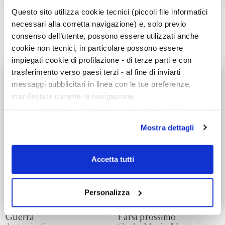
Il posto della guerra
I grandi della Bibbia
Questo sito utilizza cookie tecnici (piccoli file informatici
Vittorio Emanuele Parsi
Carlo Maria Martini
necessari alla corretta navigazione) e, solo previo
consenso dell’utente, possono essere utilizzati anche
cookie non tecnici, in particolare possono essere
impiegati cookie di profilazione - di terze parti e con
trasferimento verso paesi terzi - al fine di inviarti
messaggi pubblicitari in linea con le tue preferenze,
manifestate durante la navigazione.
Per maggiori dettagli sul trattamento dei tuoi dati
personali durante la navigazione, e per modificare le tue
Mostra dettagli
scelte privacy sui cookie, ti invitiamo a prendere visione
dell’
informativa cookie
.
Chiudendo il banner tramite la “X” prosegui la
Accetta tutti
navigazione senza alcuna profilazione e con installazione
dei soli cookie tecnici. Selezionando “Accetta tutti” presti
il tuo consenso alla profilazione che potrai revocare in
Personalizza
ogni momento
Revoca
Guerra
Farsi prossimo