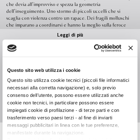
che devia all’improvviso e spezza la geometria
dell’inseguimento. Uno stormo di piccoli uccelli che si
scaglia con violenza contro un rapace. Dei fragili molluschi
che imparano a coordinarsi e hanno la meglio sulla feroce
aragosta. Sono solo alcuni degli affascinanti esempi con cui
Leggi di più
questo libro rovescia il racconto della natura come regno
della sopraffazione, dove l’animale più forte ha sempre la
meglio. Perché la narrazione del predatore come re della
foresta è semplice e seducente – non è un caso che tutti i
Formato
140.0 x 215.0
grandi imperatori della storia abbiano scelto simboli come
Questo sito web utilizza i cookie
Legatura
brossura con sovraccoperta
aquile e leoni rampanti – ma è anche profondamente
Questo sito utilizza cookie tecnici (piccoli file informatici
incompleta. In natura l’evoluzione per selezione naturale non
Pagine
288
necessari alla corretta navigazione) e, solo previo
ha volontà propria, e la preda non fa nulla di diverso dal
In libreria da
Giugno 2026
predatore: come quest’ultimo, è parte di un sistema
consenso dell’utente, possono essere utilizzati anche
complesso in cui è occupata a sopravvivere, ed è esposta a
cookie non tecnici, in particolare possono essere
Isbn
9788830154940
pressioni che la portano a sviluppare sensibilità, flessibilità,
impiegati cookie di profilazione - di terze parti e con
velocità, capacità di anticipazione. Tutti nasciamo e viviamo
trasferimento verso paesi terzi - al fine di inviarti
vulnerabili, ci ammaliamo, invecchiamo, dipendiamo dagli
messaggi pubblicitari in linea con le tue preferenze,
altri e dall’ambiente: tutti, in fondo, siamo prede. Il cambio
manifestate durante la navigazione.
di paradigma che questo libro ci offre è davvero
Valter Tucci
Per maggiori dettagli sul trattamento dei tuoi dati