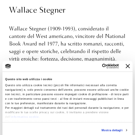
Wallace Stegner
Wallace Stegner (1909-1993), considerato il
cantore del West americano, vincitore del National
Book Award nel 1977, ha scritto romanzi, racconti,
saggi e opere storiche, celebrando il rispetto delle
virtù eroiche: fortezza, decisione, magnanimità.
Nel 2019 Bompiani ha pubblicato Verso un sicuro
approdo, il suo ultimo romanzo, acclamato dalla
Questo sito web utilizza i cookie
critica. Angolo di riposo, considerato il suo
Questo sito utilizza cookie tecnici (piccoli file informatici necessari alla corretta
capolavoro, ha vinto il premio Pulitzer per la
navigazione) e, solo previo consenso dell’utente, possono essere utilizzati anche cookie
non tecnici, in particolare possono essere impiegati cookie di profilazione - di terze parti
narrativa nel 1972.
e con trasferimento verso paesi terzi - al fine di inviarti messaggi pubblicitari in linea
con le tue preferenze, manifestate durante la navigazione.
Scopri di più
Per maggiori dettagli sul trattamento dei tuoi dati personali durante la navigazione, e per
modificare le tue scelte privacy sui cookie, ti invitiamo a prendere visione
dell’
informativa cookie
.
Chiudendo il banner tramite la “X” prosegui la navigazione senza alcuna profilazione e
con installazione dei soli cookie tecnici. Selezionando “Accetta tutti” presti il tuo
Mostra dettagli
consenso alla profilazione che potrai revocare in ogni momento
Revoca