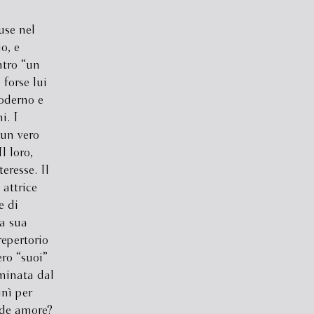
se nel
o, e
ntro “un
forse lui
moderno e
i. I
 un vero
l loro,
eresse. Il
 attrice
e di
la sua
repertorio
ero “suoi”
lminata dal
nì per
nde amore?