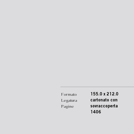
Formato
155.0 x 212.0
Legatura
cartonato con
Pagine
sovraccoperta
1406