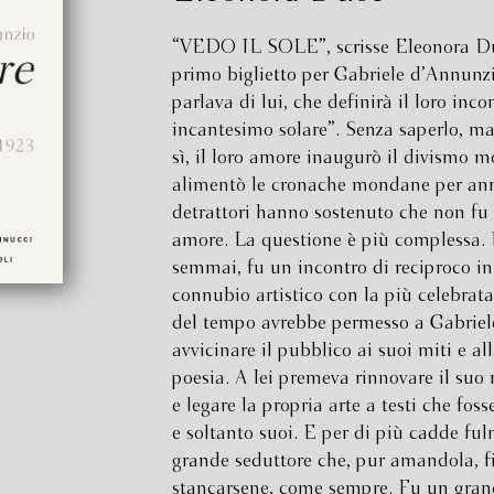
“VEDO IL SOLE”, scrisse Eleonora Du
primo biglietto per Gabriele d’Annunzi
parlava di lui, che definirà il loro inco
incantesimo solare”. Senza saperlo, ma 
sì, il loro amore inaugurò il divismo 
alimentò le cronache mondane per ann
detrattori hanno sostenuto che non fu
amore. La questione è più complessa. I
semmai, fu un incontro di reciproco int
connubio artistico con la più celebrata
del tempo avrebbe permesso a Gabriel
avvicinare il pubblico ai suoi miti e al
poesia. A lei premeva rinnovare il suo 
e legare la propria arte a testi che foss
e soltanto suoi. E per di più cadde fu
grande seduttore che, pur amandola, fi
stancarsene, come sempre. Fu un gra