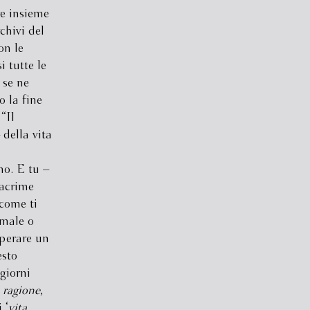
re insieme
chivi del
on le
i tutte le
 se ne
o la fine
“Il
 della vita
no. E tu –
lacrime
come ti
male o
uperare un
esto
giorni
a
ragione
,
 ‘
vita