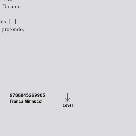
 – Da anni
e [...]
e profondo,
9788845269905
Franca Minnucci
cover