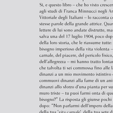
Sì, e questo libro – che ho visto cresce
agli studi di Franca Minnucci negli Ar
Vittoriale degli Italiani – lo racconta c
stesse parole della grande attrice. Quas
lettere di lui sono andate distrutte, ma
salva una del 17 luglio 1904, poco dop
della loro storia, che le riassume tutte: 
bisogno imperioso della vita violenta –
carnale, del piacere, del pericolo fisico,
dell’allegrezza – mi hanno tratto lonta
che talvolta ti sei commossa fino alle 
dinanzi a un mio movimento istintivo 
commuovi dinanzi alla fame di un ani
dinanzi allo sforzo d’una pianta per s
muro triste – tu puoi farmi onta di qu
bisogno?” La risposta gli giunse pochi 
dopo: “Non parlarmi dell’impero dell
della tua ‘
vita carnale
’, della tua sete di