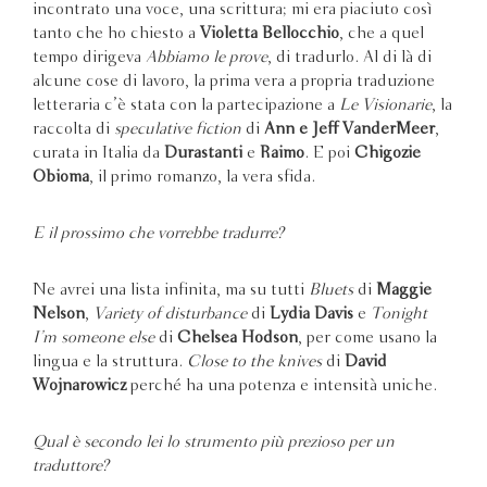
incontrato una voce, una scrittura; mi era piaciuto così
tanto che ho chiesto a
Violetta Bellocchio
, che a quel
tempo dirigeva
Abbiamo le prove
, di tradurlo. Al di là di
alcune cose di lavoro, la prima vera a propria traduzione
letteraria c’è stata con la partecipazione a
Le Visionarie
, la
raccolta di
speculative fiction
di
Ann e Jeff VanderMeer
,
curata in Italia da
Durastanti
e
Raimo
. E poi
Chigozie
Obioma
, il primo romanzo, la vera sfida.
E il prossimo che vorrebbe tradurre?
Ne avrei una lista infinita, ma su tutti
Bluets
di
Maggie
Nelson
,
Variety of disturbance
di
Lydia Davis
e
Tonight
I’m someone else
di
Chelsea Hodson
, per come usano la
lingua e la struttura.
Close to the knives
di
David
Wojnarowicz
perché ha una potenza e intensità uniche.
Qual è secondo lei lo strumento più prezioso per un
traduttore?