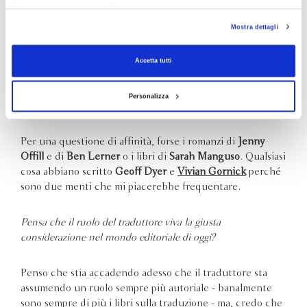
Chiudendo il banner tramite la “X” prosegui la navigazione senza alcuna profilazione e
Ho tradotto talmente poco che non posso dir molto, se
con installazione dei soli cookie tecnici. Selezionando “Accetta tutti” presti il tuo
non che entrare in un testo, prenderne le misure, capirne
Mostra dettagli
consenso alla profilazione che potrai revocare in ogni momento
Revoca
il suono, è per me elettrizzante. Insieme al momento in
cui ho ricevuto le bozze di
Un’orchestra di piccole voci
:
Accetta tutti
che bello vederlo esistere nel mondo, dopo tanto lavoro.
Personalizza
Quale libro vorrebbe aver tradotto?
Per una questione di affinità, forse i romanzi di
Jenny
Offill
e di
Ben Lerner
o i libri di
Sarah Manguso
. Qualsiasi
cosa abbiano scritto
Geoff Dyer
e
Vivian Gornick
perché
sono due menti che mi piacerebbe frequentare.
Pensa che il ruolo del traduttore viva la giusta
considerazione nel mondo editoriale di oggi?
Penso che stia accadendo adesso che il traduttore sta
assumendo un ruolo sempre più autoriale - banalmente
sono sempre di più i libri sulla traduzione - ma, credo che