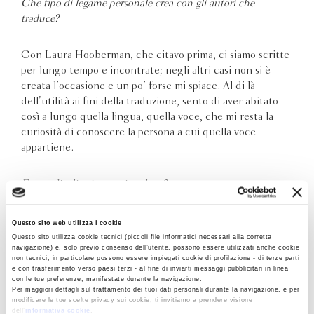
Che tipo di legame personale crea con gli autori che
traduce?
Con Laura Hooberman, che citavo prima, ci siamo scritte
per lungo tempo e incontrate; negli altri casi non si è
creata l’occasione e un po’ forse mi spiace. Al di là
dell’utilità ai fini della traduzione, sento di aver abitato
così a lungo quella lingua, quella voce, che mi resta la
curiosità di conoscere la persona a cui quella voce
appartiene.
E con gli editori per cui traduce?
Tendo a essere molto autonoma nel lavoro, in generale,
Questo sito web utilizza i cookie
ma il confronto con la redazione e i revisori è
Questo sito utilizza cookie tecnici (piccoli file informatici necessari alla corretta
navigazione) e, solo previo consenso dell’utente, possono essere utilizzati anche cookie
fondamentale; forse la fase in cui imparo di più
non tecnici, in particolare possono essere impiegati cookie di profilazione - di terze parti
e con trasferimento verso paesi terzi - al fine di inviarti messaggi pubblicitari in linea
con le tue preferenze, manifestate durante la navigazione.
Qual è il ricordo più bello della sua carriera?
Per maggiori dettagli sul trattamento dei tuoi dati personali durante la navigazione, e per
modificare le tue scelte privacy sui cookie, ti invitiamo a prendere visione
dell’
informativa cookie
.