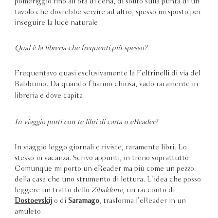
pomeriggio fino all’ora di cena, di solito sulla punta di un
tavolo che dovrebbe servire ad altro, spesso mi sposto per
inseguire la luce naturale.
Qual è la libreria che frequenti più spesso?
Frequentavo quasi esclusivamente la Feltrinelli di via del
Babbuino. Da quando l’hanno chiusa, vado raramente in
libreria e dove capita.
In viaggio porti con te libri di carta o eReader?
In viaggio leggo giornali e riviste, raramente libri. Lo
stesso in vacanza. Scrivo appunti, in treno soprattutto.
Comunque mi porto un eReader ma più come un pezzo
della casa che uno strumento di lettura. L’idea che posso
leggere un tratto dello
Zibaldone
, un racconto di
Dostoevskij
o di
Saramago
, trasforma l’eReader in un
amuleto.