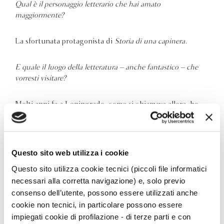
Qual è il personaggio letterario che hai amato
maggiormente?
La sfortunata protagonista di
Storia di una capinera
.
E quale il luogo della letteratura – anche fantastico – che
vorresti visitare?
Molti anni fa a Leningrado, come si chiamava allora, ho
passato giornate intere a rintracciare strade, edifici, ponti
e bettole nei seminterrati, dei romanzi e racconti di
Dostoevskij
. È stata un’esperienza più sentimentale che
letteraria. Ci ho riprovato con la Milano delle novelle di
Questo sito web utilizza i cookie
Verga
, ma non è andata bene.
Questo sito utilizza cookie tecnici (piccoli file informatici
necessari alla corretta navigazione) e, solo previo
Quale libro secondo te si dovrebbe far leggere a scuola?
consenso dell’utente, possono essere utilizzati anche
cookie non tecnici, in particolare possono essere
Storia segreta della Sicilia
di
Giuseppe Casarrubea
,
impiegati cookie di profilazione - di terze parti e con
Bompiani 2005. Per capire come i guasti della nostra