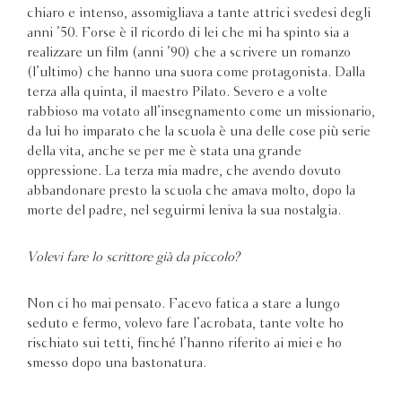
chiaro e intenso, assomigliava a tante attrici svedesi degli
anni ’50. Forse è il ricordo di lei che mi ha spinto sia a
realizzare un film (anni ’90) che a scrivere un romanzo
(l’ultimo) che hanno una suora come protagonista. Dalla
terza alla quinta, il maestro Pilato. Severo e a volte
rabbioso ma votato all’insegnamento come un missionario,
da lui ho imparato che la scuola è una delle cose più serie
della vita, anche se per me è stata una grande
oppressione. La terza mia madre, che avendo dovuto
abbandonare presto la scuola che amava molto, dopo la
morte del padre, nel seguirmi leniva la sua nostalgia.
Volevi fare lo scrittore già da piccolo?
Non ci ho mai pensato. Facevo fatica a stare a lungo
seduto e fermo, volevo fare l’acrobata, tante volte ho
rischiato sui tetti, finché l’hanno riferito ai miei e ho
smesso dopo una bastonatura.