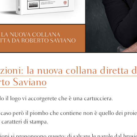
ioni: la nuova collana diretta 
to Saviano
 il logo vi accorgerete che è una cartucciera.
 caso però il piombo che contiene non è quello dei proiet
 caratteri di stampa.
oni si propongono questo: di salvare le parole dal brusi