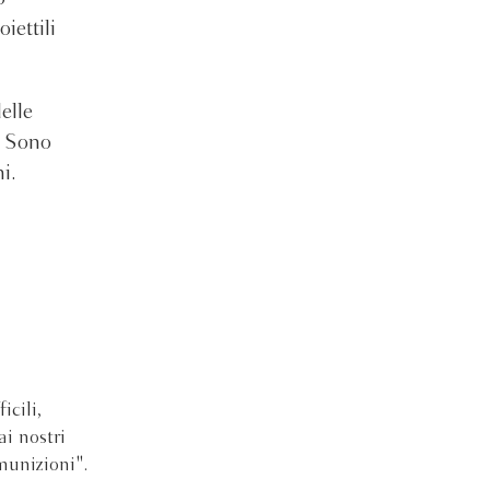
iettili
elle
i. Sono
i.
icili,
i nostri
munizioni".