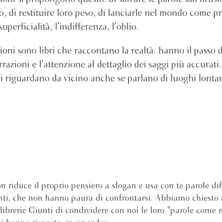
, di restituire loro peso, di lanciarle nel mondo come pro
uperficialità, l’indifferenza, l’oblio.
oni sono libri che raccontano la realtà: hanno il passo d
razioni e l’attenzione al dettaglio dei saggi più accurat
ci riguardano da vicino anche se parlano di luoghi lontan
 riduce il proprio pensiero a slogan e usa con te parole diff
ti, che non hanno paura di confrontarsi. Abbiamo chiesto a
e librerie Giunti di condividere con noi le loro "parole come 