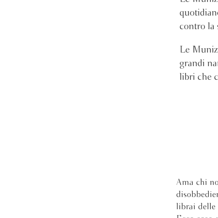
quotidiano
contro la s
Le Munizi
grandi nar
libri che 
Ama chi non
disobbedien
librai dell