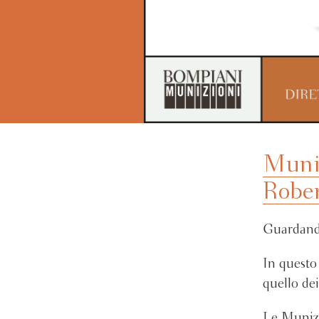
Muniz
Rober
Guardando
In questo
quello dei
Le Munizi