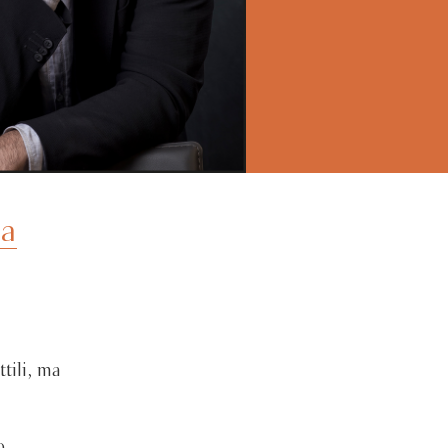
da
tili, ma
o