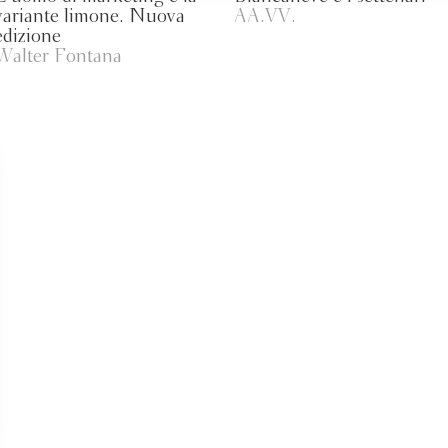
variante limone. Nuova
AA.VV.
edizione
Walter Fontana