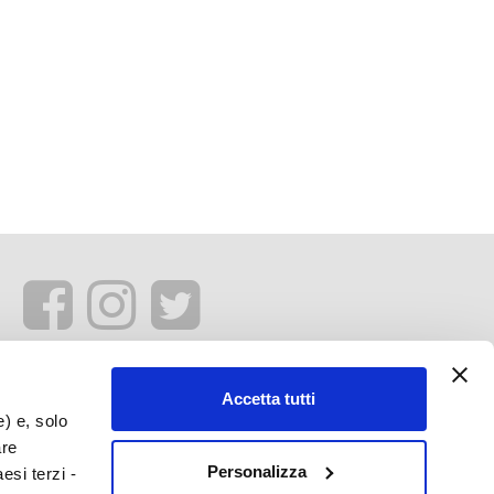
Accetta tutti
e) e, solo
are
Personalizza
esi terzi -