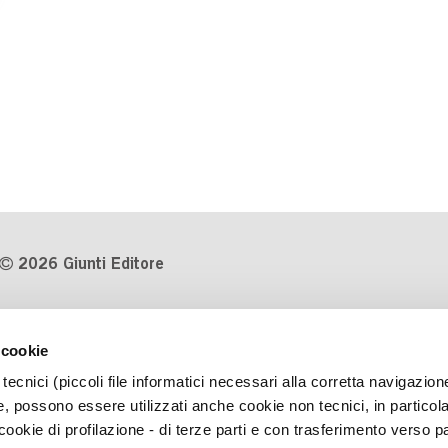
2026 Giunti Editore
P.Iva 03314600481
 cookie
Codice fiscale 8009810484
tecnici (piccoli file informatici necessari alla corretta navigazion
Numero d'iscrizione al Registro
, possono essere utilizzati anche cookie non tecnici, in particol
Imprese di Milano REA 1327444
okie di profilazione - di terze parti e con trasferimento verso pa