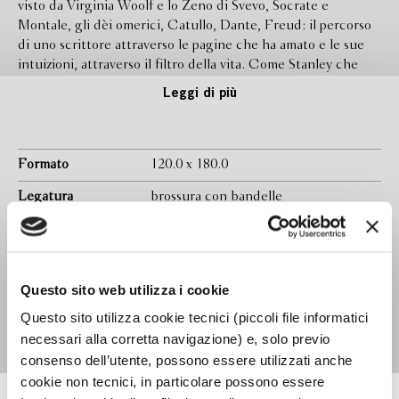
visto da Virginia Woolf e lo Zeno di Svevo, Socrate e
Montale, gli dèi omerici, Catullo, Dante, Freud: il percorso
di uno scrittore attraverso le pagine che ha amato e le sue
intuizioni, attraverso il filtro della vita. Come Stanley che
cerca le sorgenti del Nilo – non per spiegare, ma per
Leggi di più
continuare a cercare. Perché “nello scrivere e nel leggere
cerchiamo come Stanley le tracce di qualcuno, o forse più di
qualcuno, che si è perso alla ricerca delle sorgenti del Nilo.
Gli esploratori che si sono addentrati nella giungla sono le
Formato
120.0 x 180.0
nostre letture. La ricerca è il mondo poetico.” E ancora:
Legatura
brossura con bandelle
“Seguivamo Livingstone ma fin dall’inizio abbiamo iniziato a
dubitare che fosse passato di qui. Iniziamo ad avvertire i
Pagine
144
pericoli ai quali è sopravvissuto, i prezzi che ha pagato,
In libreria da
Aprile 2023
iniziamo noi stessi a temere di restare feriti. Del resto la
letteratura ferisce sempre, lo sapevamo e comunque ormai
Questo sito web utilizza i cookie
Ebook
Disponibile
siamo qui, indietro non si torna. Stiamo leggendo?
Questo sito utilizza cookie tecnici (piccoli file informatici
traducendo? scrivendo? Speriamo di riuscire a sorriderci...”.
Isbn
9788830119376
necessari alla corretta navigazione) e, solo previo
consenso dell’utente, possono essere utilizzati anche
cookie non tecnici, in particolare possono essere