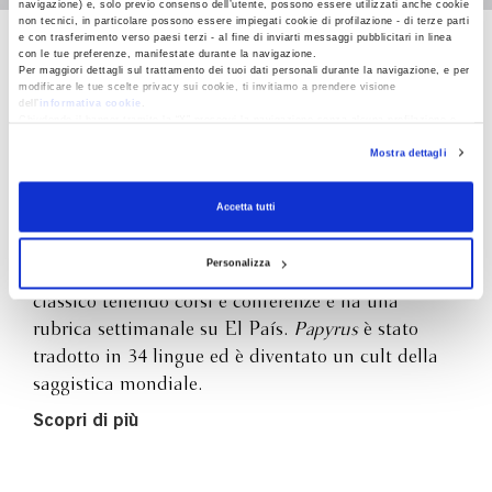
navigazione) e, solo previo consenso dell’utente, possono essere utilizzati anche cookie
non tecnici, in particolare possono essere impiegati cookie di profilazione - di terze parti
e con trasferimento verso paesi terzi - al fine di inviarti messaggi pubblicitari in linea
con le tue preferenze, manifestate durante la navigazione.
Irene Vallejo
Per maggiori dettagli sul trattamento dei tuoi dati personali durante la navigazione, e per
modificare le tue scelte privacy sui cookie, ti invitiamo a prendere visione
dell’
informativa cookie
.
Chiudendo il banner tramite la “X” prosegui la navigazione senza alcuna profilazione e
Irene Vallejo (Saragozza, 1979) è una filologa e
con installazione dei soli cookie tecnici. Selezionando “Accetta tutti” presti il tuo
Mostra dettagli
consenso alla profilazione che potrai revocare in ogni momento
Revoca
scrittrice spagnola. Nel 2007 ha conseguito il
dottorato europeo in due università, quella di
Accetta tutti
Saragozza e quella degli Studi di Firenze, con una
tesi sul canone letterario grecolatino. Svolge
Personalizza
un’intensa attività di divulgazione sul mondo
classico tenendo corsi e conferenze e ha una
rubrica settimanale su El País.
Papyrus
è stato
tradotto in 34 lingue ed è diventato un cult della
saggistica mondiale.
Scopri di più