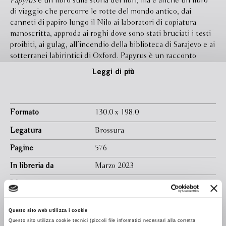
Papyrus
è un libro sulla storia dei libri, ma è anche un libro
di viaggio che percorre le rotte del mondo antico, dai
canneti di papiro lungo il Nilo ai laboratori di copiatura
manoscritta, approda ai roghi dove sono stati bruciati i testi
proibiti, ai gulag, all’incendio della biblioteca di Sarajevo e ai
sotterranei labirintici di Oxford. Papyrus è un racconto
personalissimo, in cui un filo invisibile collega i classici al
Leggi di più
mondo contemporaneo: Aristofane e i processi agli umoristi,
Tito Livio e il fenomeno dei fan, Saffo e la voce letteraria
delle donne, Seneca e la post-verità. Ma soprattutto è
un’avventura collettiva che ha come protagoniste le migliaia
Formato
130.0 x 198.0
di persone che nel corso del tempo hanno salvato e protetto
Legatura
Brossura
i libri.
Pagine
576
In libreria da
Marzo 2023
Isbn
9788830120587
Traduttore
Monica R. Bedana
Questo sito web utilizza i cookie
Questo sito utilizza cookie tecnici (piccoli file informatici necessari alla corretta