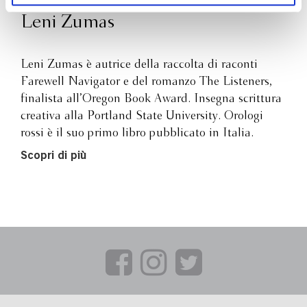
Margaret Atwood esplora i contorni della femminilità
Leni Zumas
contemporanea; una storia di trasformazione e speranza in
tempi in cui ogni diritto sembra una conquista da
rinegoziare.
Leni Zumas è autrice della raccolta di raconti
Titolo originale: ''Red Clocks'' (2018).
Farewell Navigator e del romanzo The Listeners,
finalista all’Oregon Book Award. Insegna scrittura
creativa alla Portland State University. Orologi
rossi è il suo primo libro pubblicato in Italia.
Scopri di più