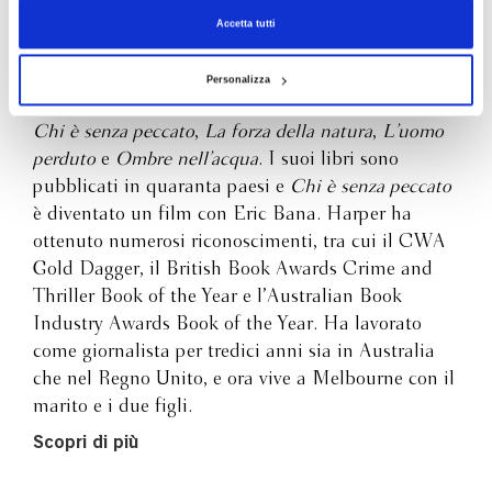
nascondere: chi vorrebbe liberarsi del passato, chi ancora
Accetta tutti
Jane Harper
crede nel sogno di una vita semplice, i giovanissimi annoiati,
le donne rimaste sole a coltivare la fiducia nel futuro. In
lontananza i profili di tre case diverse, già abbandonate da
Personalizza
Jane Harper è l’autrice dei bestseller internazionali
tempo, che con i loro occhi ciechi guardano la valle e
custodiscono i loro segreti dietro le assi che sbarrano le
Chi è senza peccato
,
La forza della natura
,
L’uomo
porte. Ancora una volta Jane Harper intreccia le atmosfere
perduto
e
Ombre nell’acqua
. I suoi libri sono
tese del thriller con il suo fine scavo nella mente e nel cuore
pubblicati in quaranta paesi e
Chi è senza peccato
dei personaggi, portando alla luce le ragioni inconfessabili e
è diventato un film con Eric Bana. Harper ha
irragionevoli che possono fare di un essere umano un
ottenuto numerosi riconoscimenti, tra cui il CWA
assassino.
Gold Dagger, il British Book Awards Crime and
Thriller Book of the Year e l’Australian Book
Industry Awards Book of the Year. Ha lavorato
come giornalista per tredici anni sia in Australia
che nel Regno Unito, e ora vive a Melbourne con il
marito e i due figli.
Scopri di più