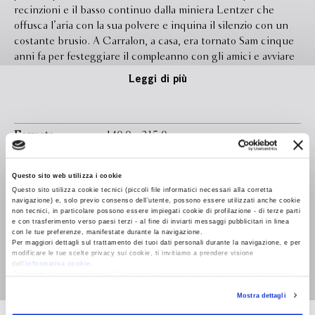
recinzioni e il basso continuo dalla miniera Lentzer che
offusca l’aria con la sua polvere e inquina il silenzio con un
costante brusio. A Carralon, a casa, era tornato Sam cinque
anni fa per festeggiare il compleanno con gli amici e avviare
una ricerca sull’impatto della miniera sulla vita della gente.
Leggi di più
Di chi è rimasto: perché molti hanno venduto case e terra,
attratti dai facili guadagni, e se ne sono andati; chi ha detto
di no ha perso la sua occasione e ora è costretto a svendere
alla Lentzer o a restare suo malgrado in un paese quasi
Formato
140.0 x 215.0
ridotto a fantasma. La sera del suo compleanno Sam è
Legatura
brossura con sovraccoperta
scomparso, e la sua famiglia, attraversata dal dolore, si è
Questo sito web utilizza i cookie
sfaldata. Resta il rito di ritrovarsi una volta l’anno insieme
Pagine
384
Questo sito utilizza cookie tecnici (piccoli file informatici necessari alla corretta
nella vecchia casa a ricordarlo: il padre Griff, che per la
navigazione) e, solo previo consenso dell’utente, possono essere utilizzati anche cookie
In libreria da
Luglio 2026
miniera ora lavora, la madre Ro, che è andata a fare il medico
non tecnici, in particolare possono essere impiegati cookie di profilazione - di terze parti
e con trasferimento verso paesi terzi - al fine di inviarti messaggi pubblicitari in linea
in città, e Della, la sorella che a sua volta ha scelto una vita
con le tue preferenze, manifestate durante la navigazione.
Isbn
9788830154421
altrove. Ma quest’anno nella malinconia s’insinua il sospetto,
Per maggiori dettagli sul trattamento dei tuoi dati personali durante la navigazione, e per
modificare le tue scelte privacy sui cookie, ti invitiamo a prendere visione
e il desiderio di poter porre la parola fine al mistero induce
Traduttore
Tommaso Varvello
dell’
informativa cookie
.
Ro a riaprire una sua indagine fondata sulla nostalgia,
Chiudendo il banner tramite la “X” prosegui la navigazione senza alcuna profilazione e
con installazione dei soli cookie tecnici. Selezionando “Accetta tutti” presti il tuo
sull’amore e sulla convinzione che qualche traccia di Sam
Mostra dettagli
consenso alla profilazione che potrai revocare in ogni momento
Revoca
debba essere rimasta. E ognuno dei vicini ha qualcosa da