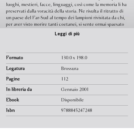
luoghi, mestieri, facce, linguaggi, così come la memoria li ha
preservati dalla voracità della storia. Ne risulta il ritratto di
un paese del Far-Sud al tempo dei lampioni rivisitata da chi,
per aver visto morire tanti coetanei, si sente ormai spaesato
tra i vivi. Un ritratto che è anche un romanzo, un'inchiesta,
Leggi di più
una favola. Di cui, attraverso un'assidua ricerca del
quotidiano nel mito e del mito nel quotidiano, il lettore
potrà forse servirsi per sciogliere un nodo o due di quel
groviglio gordiano ch'è il cuore dei siciliani. Edizione
Formato
130.0 x 198.0
accresciuta e fotografie di Giuseppe Leone.
Legatura
Brossura
Pagine
112
In libreria da
Gennaio 2001
Ebook
Disponibile
Isbn
9788845247248