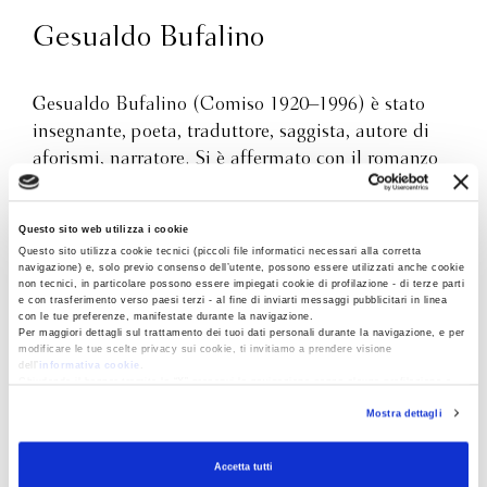
Gesualdo Bufalino
Gesualdo Bufalino (Comiso 1920–1996) è stato
insegnante, poeta, traduttore, saggista, autore di
aforismi, narratore. Si è affermato con il romanzo
Diceria dell’untore
(premio Supercampiello 1981).
Tra le sue opere pubblicate da Bompiani
L’uomo
Questo sito web utilizza i cookie
invaso
(1986),
Il malpensante
(1987),
L’isola nuda
Questo sito utilizza cookie tecnici (piccoli file informatici necessari alla corretta
(1988),
Il matrimonio illustrato
(1989),
Saldi
navigazione) e, solo previo consenso dell’utente, possono essere utilizzati anche cookie
non tecnici, in particolare possono essere impiegati cookie di profilazione - di terze parti
d’autunno
(1990),
Qui pro quo
(1991),
Argo il cieco
e con trasferimento verso paesi terzi - al fine di inviarti messaggi pubblicitari in linea
con le tue preferenze, manifestate durante la navigazione.
(1992),
Calende greche
(1992),
Il Guerrin
Per maggiori dettagli sul trattamento dei tuoi dati personali durante la navigazione, e per
Meschino
(1993),
Museo d’ombre (
1993),
Bluff di
modificare le tue scelte privacy sui cookie, ti invitiamo a prendere visione
dell’
informativa cookie
.
parole
(1994),
Tommaso e il fotografo cieco
(1996),
Chiudendo il banner tramite la “X” prosegui la navigazione senza alcuna profilazione e
con installazione dei soli cookie tecnici. Selezionando “Accetta tutti” presti il tuo
Dizionario dei personaggi di romanzo
(2000),
Favola
Mostra dettagli
consenso alla profilazione che potrai revocare in ogni momento
Revoca
del castello senza tempo
(2020),
Cere perse
(2022).
Del 2008 è
Cento Sicilie
, scritto a quattro mani
Accetta tutti
con Nunzio Zago, già professore ordinario di