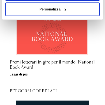
dei soli cookie tecnici. Selezionando “Accetta tutti” presti
ARTICOLI CORRELATI
il tuo consenso alla profilazione che potrai revocare in
Personalizza
ogni momento
Revoca
Premi letterari in giro per il mondo: National
Book Award
Leggi di più
PERCORSI CORRELATI