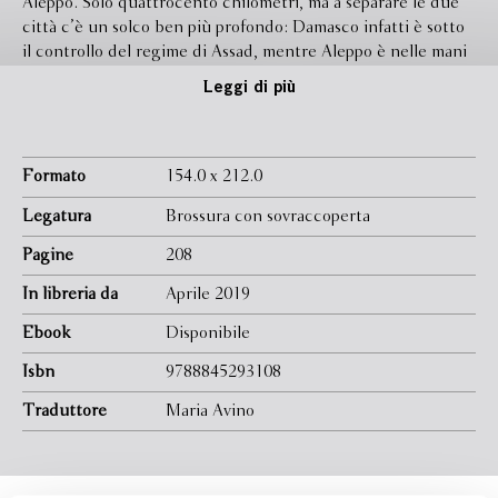
Aleppo. Solo quattrocento chilometri, ma a separare le due
città c’è un solco ben più profondo: Damasco infatti è sotto
il controllo del regime di Assad, mentre Aleppo è nelle mani
dei ribelli. Viaggiare dall’una all’altra con una salma si rivela
Leggi di più
presto un compito molto arduo, che Bulbul condivide con il
fratello Huseyn e la sorella Fatima. Tra controlli, sbarramenti
e minacce i tre ricostruiscono insieme il ricordo del padre e
il loro legame, un appiglio di umanità tra i marosi della
Formato
154.0 x 212.0
guerra. Con questa odissea dolorosa e surreale Khaled
Legatura
Brossura con sovraccoperta
Khalifa racconta di nuovo il presente siriano e ci mostra
senza sconti la quotidianità di chi vive tra le macerie.
Pagine
208
In libreria da
Aprile 2019
Ebook
Disponibile
Isbn
9788845293108
Traduttore
Maria Avino