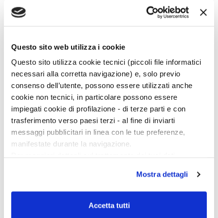
Khaled Khalifa
Questo sito web utilizza i cookie
Khaled Khalifa è nato ad Aleppo, Siria, nel 1964.
Tra i fondatori della rivista letteraria
Alif
, è autore
Questo sito utilizza cookie tecnici (piccoli file informatici
di romanzi, sceneggiature di film e serie tv. Vive a
necessari alla corretta navigazione) e, solo previo
Damasco. Tra i suoi titoli, tutti pubblicati da
consenso dell’utente, possono essere utilizzati anche
Bompiani,
L’elogio dell’odio
(2011),
Non ci sono
cookie non tecnici, in particolare possono essere
coltelli nelle cucine di questa città
(2018), vincitore
impiegati cookie di profilazione - di terze parti e con
della Naguib Mahfouz Medal per la Letteratura
trasferimento verso paesi terzi - al fine di inviarti
messaggi pubblicitari in linea con le tue preferenze,
nel 2013 e finalista all’International Prize for
manifestate durante la navigazione.
Arabic Fiction nel 2014, e
Morire è un mestiere
Per maggiori dettagli sul trattamento dei tuoi dati
difficile
(2019), finalista al National Book Award
personali durante la navigazione, e per modificare le tue
2019 e al Premio Gregor von Rezzori 2020.
Mostra dettagli
scelte privacy sui cookie, ti invitiamo a prendere visione
Scopri di più
dell’
informativa cookie
.
Chiudendo il banner tramite la “X” prosegui la
Accetta tutti
navigazione senza alcuna profilazione e con installazione