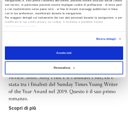
navigazione) e, solo previo consenso dell’utente, possono essere utilizzati anche cookie
non tecnici, in particolare possono essere impiegati cookie di profilazione - di terze parti
Julia Armfield
e con trasferimento verso paesi terzi - al fine di inviarti messaggi pubblicitari in linea
con le tue preferenze, manifestate durante la navigazione.
Per maggiori dettagli sul trattamento dei tuoi dati personali durante la navigazione, e per
modificare le tue scelte privacy sui cookie, ti invitiamo a prendere visione
dell’
informativa cookie
.
Julia Armfield vive e lavora a Londra. È autrice
Chiudendo il banner tramite la “X” prosegui la navigazione senza alcuna profilazione e
della raccolta di racconti
Mantide
(Bompiani
con installazione dei soli cookie tecnici. Selezionando “Accetta tutti” presti il tuo
Mostra dettagli
consenso alla profilazione che potrai revocare in ogni momento
Revoca
2022), selezionato tra i migliori libri del 2019 da
The Guardian
,
Vanity Fair
ed
Esquire Magazine
.
Accetta tutti
Suoi racconti sono stati pubblicati su
Granta
,
Lighthouse
,
Analog Magazine
,
Neon Magazine
e
Personalizza
Best British Short Stories
. Ha vinto il White
Review Short Story Prize e il Pushcart Prize, ed è
stata tra i finalisti del Sunday Times Young Writer
of the Year Award nel 2019. Questo è il suo primo
romanzo.
Scopri di più