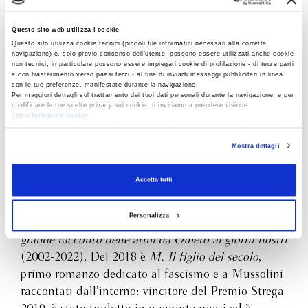
Questo sito web utilizza i cookie
Questo sito utilizza cookie tecnici (piccoli file informatici necessari alla corretta
navigazione) e, solo previo consenso dell’utente, possono essere utilizzati anche cookie
non tecnici, in particolare possono essere impiegati cookie di profilazione - di terze parti
È docente all’università IULM e editorialista di
e con trasferimento verso paesi terzi - al fine di inviarti messaggi pubblicitari in linea
Repubblica
, ha vinto i principali premi letterari
con le tue preferenze, manifestate durante la navigazione.
Per maggiori dettagli sul trattamento dei tuoi dati personali durante la navigazione, e per
italiani ed è tradotto in tutto il mondo. Dopo
modificare le tue scelte privacy sui cookie, ti invitiamo a prendere visione
dell’
informativa cookie
.
l’esordio nel 2002 con
Il rumore sordo della
Chiudendo il banner tramite la “X” prosegui la navigazione senza alcuna profilazione e
battaglia
(Premio Kihlgren) ha pubblicato venti
con installazione dei soli cookie tecnici. Selezionando “Accetta tutti” presti il tuo
Mostra dettagli
consenso alla profilazione che potrai revocare in ogni momento
Revoca
libri, tra i quali
Il sopravvissuto
(2005, Premio
Campiello),
La seconda mezzanotte
(2011),
Il
Accetta tutti
tempo migliore della nostra vita
(2015, Premio
Viareggio-Rèpaci e Premio Selezione Campiello) e
Personalizza
lo studio, in continuo aggiornamento,
Guerra. Il
grande racconto delle armi da Omero ai giorni nostri
(2002-2022). Del 2018 è
M. Il figlio del secolo
,
primo romanzo dedicato al fascismo e a Mussolini
raccontati dall’interno: vincitore del Premio Strega