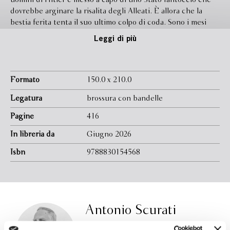
uomini di Hitler e messo a capo di uno Stato fantoccio che
dovrebbe arginare la risalita degli Alleati. È allora che la
bestia ferita tenta il suo ultimo colpo di coda. Sono i mesi
terribili della Repubblica di Salò, degli scontri nelle città tra
Leggi di più
fascisti e partigiani, della violenza ormai priva di argini, dei
bombardamenti a tappeto. Antonio Scurati ce li racconta a
partire da un luogo, Milano, dove la guerra civile tocca il suo
apice, e lo fa attraverso le storie delle donne e degli uomini
Formato
150.0 x 210.0
che hanno seguito il Duce fino all’ultimo: dai gerarchi
Legatura
brossura con bandelle
fedelissimi ai “traditori”, dai figli alle amanti, dai fascisti
redivivi ai generali di regime.
Pagine
416
In libreria da
Giugno 2026
Isbn
9788830154568
Antonio Scurati