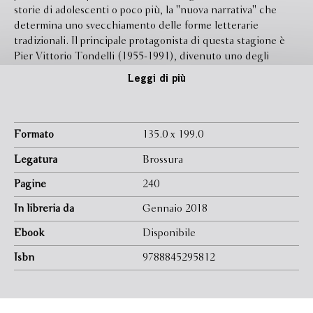
storie di adolescenti o poco più, la ''nuova narrativa'' che
determina uno svecchiamento delle forme letterarie
tradizionali. Il principale protagonista di questa stagione è
Pier Vittorio Tondelli (1955-1991), divenuto uno degli
scrittori più significativi dell'ultimo mezzo secolo. Nei suoi
Leggi di più
libri l'adolescenza e la prima età adulta sono rappresentate
come un passaggio difficile, in cui la tensione verso la libertà
si accompagna a un profondo senso di smarrimento. A quasi
trent'anni dalla sua morte, Roberto Carnero ripercorre la
Formato
135.0 x 199.0
vita e le opere di Tondelli delineando in modo chiaro e
Legatura
Brossura
avvincente la rivoluzione postmoderna che ha innescato, la
costante ricerca stilistica, il melting pot culturale, le
Pagine
240
contaminazioni linguistiche che informano i suoi libri e
In libreria da
Gennaio 2018
l'ambiziosa opera di scouting da lui condotta con il progetto
Under 25, una vera e propria fucina di giovani talenti che ha
Ebook
Disponibile
impresso alla narrativa italiana una direzione tutt'oggi vitale.
Isbn
9788845295812