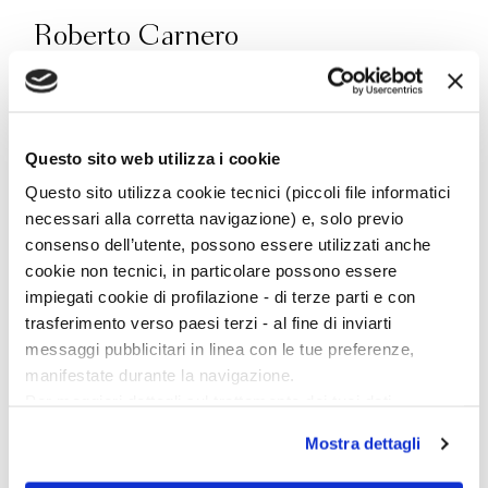
Roberto Carnero
Roberto Carnero insegna Letteratura italiana
all’Università di Bologna, presso il Dipartimento di
Questo sito web utilizza i cookie
Interpretazione e Traduzione (Campus di Forlì).
Critico letterario ed editorialista per varie testate,
Questo sito utilizza cookie tecnici (piccoli file informatici
tra cui “Avvenire”, “Il Piccolo” e “Famiglia
necessari alla corretta navigazione) e, solo previo
Cristiana”, per Bompiani è autore dei saggi
consenso dell’utente, possono essere utilizzati anche
Pasolini. Morire per le idee
,
Il bel viaggio. Insegnare
cookie non tecnici, in particolare possono essere
letteratura alla Generazione Z
e
Lo scrittore
impiegati cookie di profilazione - di terze parti e con
giovane. Pier Vittorio Tondelli e la nuova narrativa
trasferimento verso paesi terzi - al fine di inviarti
messaggi pubblicitari in linea con le tue preferenze,
italiana
. Presso Giunti TVP - Treccani ha
manifestate durante la navigazione.
pubblicato con Giuseppe Iannaccone una
Per maggiori dettagli sul trattamento dei tuoi dati
fortunata storia e antologia della letteratura
personali durante la navigazione, e per modificare le tue
italiana per le scuole superiori, la cui nuova
editio
Mostra dettagli
scelte privacy sui cookie, ti invitiamo a prendere visione
maior
si intitola
Il magnifico viaggio
.
dell’
informativa cookie
.